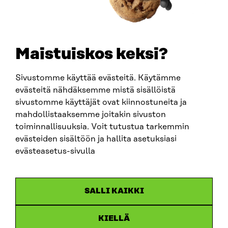
+358 294 618 991
SÄHKÖPOSTI
etunimi.sukunimi@sitra.fi
sitra@sitra.fi
Maistuiskos keksi?
Sivustomme käyttää evästeitä. Käytämme
SITRA SOSIAALISESSA MEDIASSA
evästeitä nähdäksemme mistä sisällöistä
sivustomme käyttäjät ovat kiinnostuneita ja
LinkedIn
mahdollistaaksemme joitakin sivuston
Instagram
toiminnallisuuksia. Voit tutustua tarkemmin
YouTube
evästeiden sisältöön ja hallita asetuksiasi
evästeasetus-sivulla
Sitra 2025
SALLI KAIKKI
Tietosuoja
KIELLÄ
Evästeasetukset