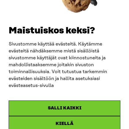
+358 294 618 991
SÄHKÖPOSTI
etunimi.sukunimi@sitra.fi
sitra@sitra.fi
Maistuiskos keksi?
Sivustomme käyttää evästeitä. Käytämme
SITRA SOSIAALISESSA MEDIASSA
evästeitä nähdäksemme mistä sisällöistä
sivustomme käyttäjät ovat kiinnostuneita ja
LinkedIn
mahdollistaaksemme joitakin sivuston
Instagram
toiminnallisuuksia. Voit tutustua tarkemmin
YouTube
evästeiden sisältöön ja hallita asetuksiasi
evästeasetus-sivulla
Sitra 2025
SALLI KAIKKI
Tietosuoja
KIELLÄ
Evästeasetukset