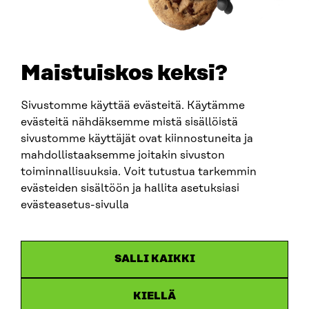
+358 294 618 991
SÄHKÖPOSTI
etunimi.sukunimi@sitra.fi
sitra@sitra.fi
Maistuiskos keksi?
Sivustomme käyttää evästeitä. Käytämme
SITRA SOSIAALISESSA MEDIASSA
evästeitä nähdäksemme mistä sisällöistä
sivustomme käyttäjät ovat kiinnostuneita ja
LinkedIn
mahdollistaaksemme joitakin sivuston
Instagram
toiminnallisuuksia. Voit tutustua tarkemmin
YouTube
evästeiden sisältöön ja hallita asetuksiasi
evästeasetus-sivulla
Sitra 2025
SALLI KAIKKI
Tietosuoja
KIELLÄ
Evästeasetukset