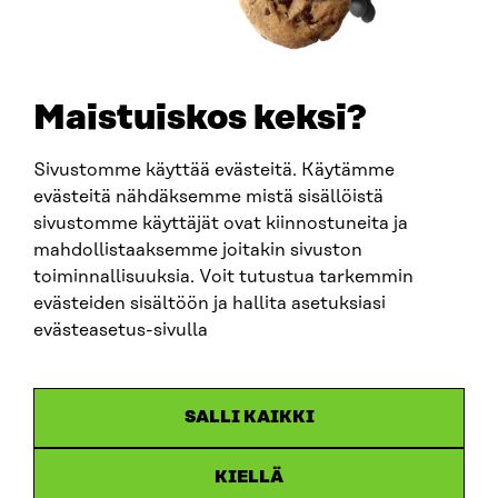
+358 294 618 991
SÄHKÖPOSTI
etunimi.sukunimi@sitra.fi
sitra@sitra.fi
Maistuiskos keksi?
Sivustomme käyttää evästeitä. Käytämme
SITRA SOSIAALISESSA MEDIASSA
evästeitä nähdäksemme mistä sisällöistä
sivustomme käyttäjät ovat kiinnostuneita ja
LinkedIn
mahdollistaaksemme joitakin sivuston
Instagram
toiminnallisuuksia. Voit tutustua tarkemmin
YouTube
evästeiden sisältöön ja hallita asetuksiasi
evästeasetus-sivulla
Sitra 2025
SALLI KAIKKI
Tietosuoja
KIELLÄ
Evästeasetukset