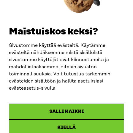
+358 294 618 991
SÄHKÖPOSTI
etunimi.sukunimi@sitra.fi
sitra@sitra.fi
Maistuiskos keksi?
Sivustomme käyttää evästeitä. Käytämme
SITRA SOSIAALISESSA MEDIASSA
evästeitä nähdäksemme mistä sisällöistä
sivustomme käyttäjät ovat kiinnostuneita ja
LinkedIn
mahdollistaaksemme joitakin sivuston
Instagram
toiminnallisuuksia. Voit tutustua tarkemmin
YouTube
evästeiden sisältöön ja hallita asetuksiasi
evästeasetus-sivulla
Sitra 2025
SALLI KAIKKI
Tietosuoja
KIELLÄ
Evästeasetukset