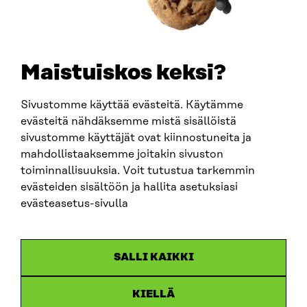
+358 294 618 991
SÄHKÖPOSTI
etunimi.sukunimi@sitra.fi
sitra@sitra.fi
Maistuiskos keksi?
Sivustomme käyttää evästeitä. Käytämme
SITRA SOSIAALISESSA MEDIASSA
evästeitä nähdäksemme mistä sisällöistä
sivustomme käyttäjät ovat kiinnostuneita ja
LinkedIn
mahdollistaaksemme joitakin sivuston
Instagram
toiminnallisuuksia. Voit tutustua tarkemmin
YouTube
evästeiden sisältöön ja hallita asetuksiasi
evästeasetus-sivulla
Sitra 2025
SALLI KAIKKI
Tietosuoja
KIELLÄ
Evästeasetukset