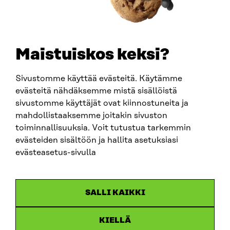
+358 294 618 991
SÄHKÖPOSTI
etunimi.sukunimi@sitra.fi
sitra@sitra.fi
Maistuiskos keksi?
Sivustomme käyttää evästeitä. Käytämme
SITRA SOSIAALISESSA MEDIASSA
evästeitä nähdäksemme mistä sisällöistä
sivustomme käyttäjät ovat kiinnostuneita ja
LinkedIn
mahdollistaaksemme joitakin sivuston
Instagram
toiminnallisuuksia. Voit tutustua tarkemmin
YouTube
evästeiden sisältöön ja hallita asetuksiasi
evästeasetus-sivulla
Sitra 2025
SALLI KAIKKI
Tietosuoja
KIELLÄ
Evästeasetukset