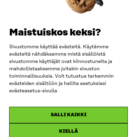
+358 294 618 991
SÄHKÖPOSTI
etunimi.sukunimi@sitra.fi
sitra@sitra.fi
Maistuiskos keksi?
Sivustomme käyttää evästeitä. Käytämme
SITRA SOSIAALISESSA MEDIASSA
evästeitä nähdäksemme mistä sisällöistä
sivustomme käyttäjät ovat kiinnostuneita ja
LinkedIn
mahdollistaaksemme joitakin sivuston
Instagram
toiminnallisuuksia. Voit tutustua tarkemmin
YouTube
evästeiden sisältöön ja hallita asetuksiasi
evästeasetus-sivulla
Sitra 2025
SALLI KAIKKI
Tietosuoja
KIELLÄ
Evästeasetukset