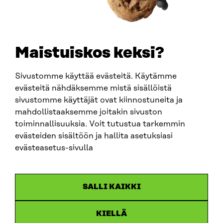
+358 294 618 991
SÄHKÖPOSTI
etunimi.sukunimi@sitra.fi
sitra@sitra.fi
Maistuiskos keksi?
Sivustomme käyttää evästeitä. Käytämme
SITRA SOSIAALISESSA MEDIASSA
evästeitä nähdäksemme mistä sisällöistä
sivustomme käyttäjät ovat kiinnostuneita ja
LinkedIn
mahdollistaaksemme joitakin sivuston
Instagram
toiminnallisuuksia. Voit tutustua tarkemmin
YouTube
evästeiden sisältöön ja hallita asetuksiasi
evästeasetus-sivulla
Sitra 2025
SALLI KAIKKI
Tietosuoja
KIELLÄ
Evästeasetukset