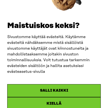
+358 294 618 991
SÄHKÖPOSTI
etunimi.sukunimi@sitra.fi
sitra@sitra.fi
Maistuiskos keksi?
Sivustomme käyttää evästeitä. Käytämme
SITRA SOSIAALISESSA MEDIASSA
evästeitä nähdäksemme mistä sisällöistä
sivustomme käyttäjät ovat kiinnostuneita ja
LinkedIn
mahdollistaaksemme joitakin sivuston
Instagram
toiminnallisuuksia. Voit tutustua tarkemmin
YouTube
evästeiden sisältöön ja hallita asetuksiasi
evästeasetus-sivulla
Sitra 2025
SALLI KAIKKI
Tietosuoja
KIELLÄ
Evästeasetukset