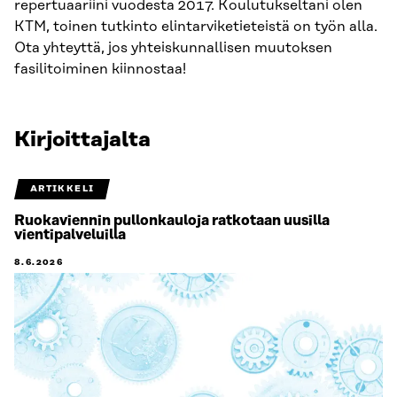
repertuaariini vuodesta 2017. Koulutukseltani olen
KTM, toinen tutkinto elintarviketieteistä on työn alla.
Ota yhteyttä, jos yhteiskunnallisen muutoksen
fasilitoiminen kiinnostaa!
Kirjoittajalta
ARTIKKELI
Ruokaviennin pullonkauloja ratkotaan uusilla
vientipalveluilla
8.6.2026