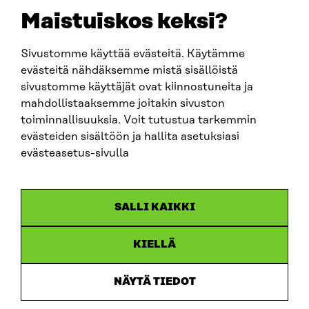
sitra@sitra.fi
Maistuiskos keksi?
Sivustomme käyttää evästeitä. Käytämme
SITRA SOSIAALISESSA MEDIASSA
evästeitä nähdäksemme mistä sisällöistä
sivustomme käyttäjät ovat kiinnostuneita ja
LinkedIn
mahdollistaaksemme joitakin sivuston
Instagram
toiminnallisuuksia. Voit tutustua tarkemmin
YouTube
evästeiden sisältöön ja hallita asetuksiasi
evästeasetus-sivulla
Sitra 2025
SALLI KAIKKI
Tietosuoja
KIELLÄ
Evästeasetukset
Ilmoituskanava
NÄYTÄ TIEDOT
Saavutettavuusseloste
Asiakirjajulkisuus