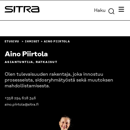
Siirry
Valik
Haku
suoraan
Sitra
sisältöön
↓
ETUSIVU
IHMISET
AINO PIIRTOLA
Aino Piirtola
ASIANTUNTIJA, RATKAISUT
Olen tulevaisuuden rakentaja, joka innostuu
prosesseista, sidosryhmätyöstä sekä muutoksen
mahdollistamisesta.
+358 294 618 346
aino.piirtola@sitra.fi