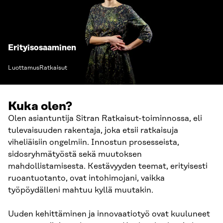
Erityisosaaminen
Luottamus
Ratkaisut
Kuka olen?
Olen asiantuntija Sitran Ratkaisut-toiminnossa, eli
tulevaisuuden rakentaja, joka etsii ratkaisuja
viheliäisiin ongelmiin. Innostun prosesseista,
sidosryhmätyöstä sekä muutoksen
mahdollistamisesta. Kestävyyden teemat, erityisesti
ruoantuotanto, ovat intohimojani, vaikka
työpöydälleni mahtuu kyllä muutakin.
Uuden kehittäminen ja innovaatiotyö ovat kuuluneet