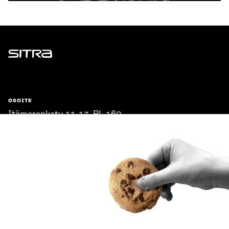
Sitra
OSOITE
Itämerenkatu 11-13, PL 160,
00181 Helsinki
Saapumisohjeet
Y-TUNNUS
0202132-3
PUHELIN
+358 294 618 991
SÄHKÖPOSTI
etunimi.sukunimi@sitra.fi