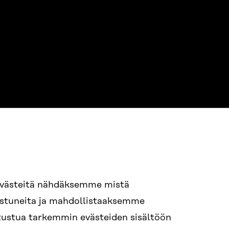
evästeitä nähdäksemme mistä
94 618 991
nostuneita ja mahdollistaaksemme
STI
tutustua tarkemmin evästeiden sisältöön