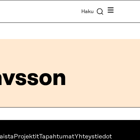
Valikko
Haku
avsson
aista
Projektit
Tapahtumat
Yhteystiedot