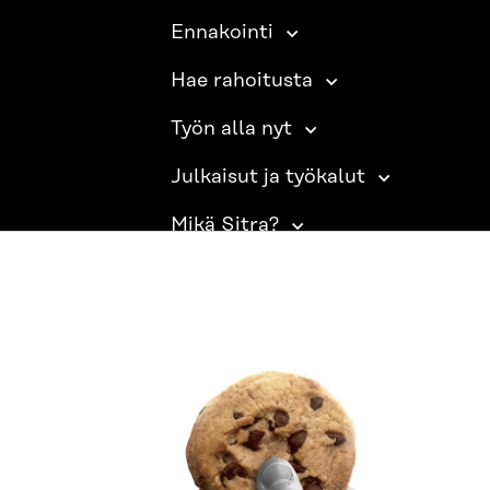
Ennakointi
Hae rahoitusta
Työn alla nyt
Julkaisut ja työkalut
Mikä Sitra?
SITRA SOSIAALISESSA MEDIASSA
LinkedIn
Instagram
YouTube