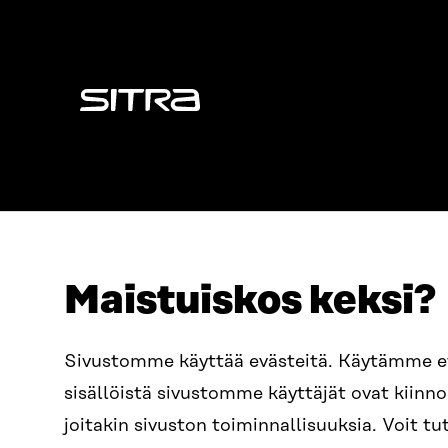
Sitra
Maistuiskos keksi?
OSOITE
PUHELIN
Sivustomme käyttää evästeitä. Käytämme 
Itämerenkatu 11-13, PL 160,
+358 2
sisällöistä sivustomme käyttäjät ovat kiin
00181 Helsinki
SÄHKÖPO
joitakin sivuston toiminnallisuuksia. Voit 
Saapumisohjeet