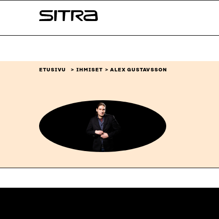
Siirry
Sitra
suoraan
sisältöön
↓
ETUSIVU
IHMISET
ALEX GUSTAVSSON