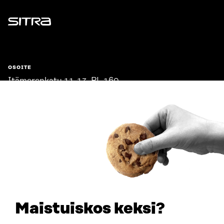
Sitra
OSOITE
Itämerenkatu 11-13, PL 160,
00181 Helsinki
Saapumisohjeet
Y-TUNNUS
0202132-3
PUHELIN
+358 294 618 991
SÄHKÖPOSTI
etunimi.sukunimi@sitra.fi
sitra@sitra.fi
Maistuiskos keksi?