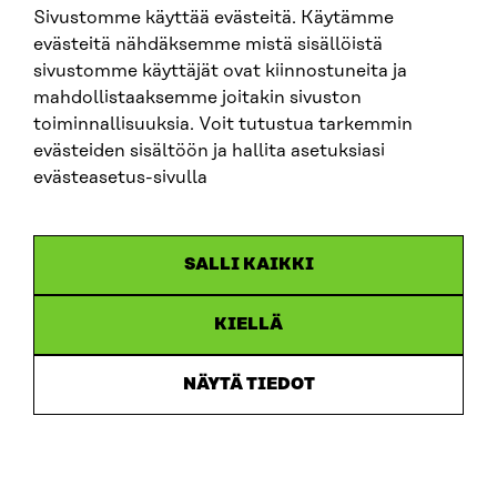
Sivustomme käyttää evästeitä. Käytämme
SITRA SOSIAALISESSA MEDIASSA
evästeitä nähdäksemme mistä sisällöistä
sivustomme käyttäjät ovat kiinnostuneita ja
LinkedIn
mahdollistaaksemme joitakin sivuston
Instagram
toiminnallisuuksia. Voit tutustua tarkemmin
YouTube
evästeiden sisältöön ja hallita asetuksiasi
evästeasetus-sivulla
Sitra 2025
SALLI KAIKKI
Tietosuoja
KIELLÄ
Evästeasetukset
Ilmoituskanava
NÄYTÄ TIEDOT
Saavutettavuusseloste
Asiakirjajulkisuus
Sitran digitaalinen viestintä ja verkkopalvelut