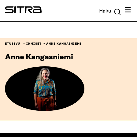
Siirry
Valik
Haku
suoraan
Sitra
sisältöön
↓
ETUSIVU
IHMISET
ANNE KANGASNIEMI
Anne Kangasniemi