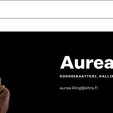
Aurea
KOORDINAATTORI, HALLIN
aurea.kling@sitra.fi