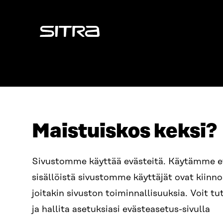
Sitra
Maistuiskos keksi?
OSOITE
PUHELIN
Sivustomme käyttää evästeitä. Käytämme 
Itämerenkatu 11-13, PL 160,
+358 2
sisällöistä sivustomme käyttäjät ovat kiin
00181 Helsinki
SÄHKÖPO
joitakin sivuston toiminnallisuuksia. Voit 
Saapumisohjeet
etunim
Y-TUNNUS
ja hallita asetuksiasi evästeasetus-sivulla
0202132-3
sitra@s