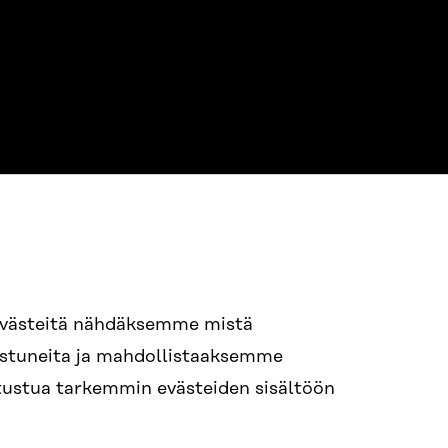
evästeitä nähdäksemme mistä
94 618 991
nostuneita ja mahdollistaaksemme
STI
tutustua tarkemmin evästeiden sisältöön
i.sukunimi@sitra.fi
itra.fi