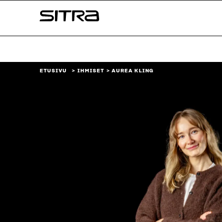
Siirry
Sitra
suoraan
sisältöön
↓
ETUSIVU
IHMISET
AUREA KLING