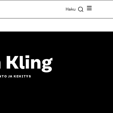
Valikko
Haku
 Kling
TO JA KEHITYS