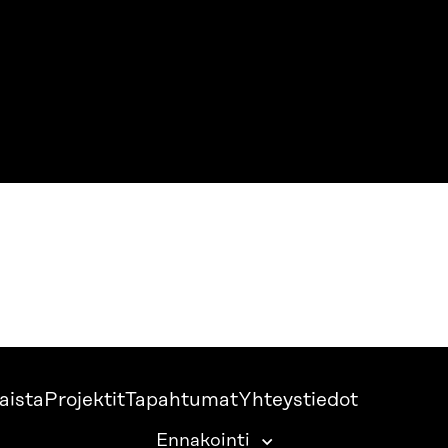
aista
Projektit
Tapahtumat
Yhteystiedot
Ennakointi