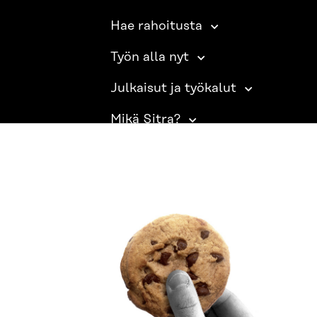
Hae rahoitusta
Työn alla nyt
Julkaisut ja työkalut
Mikä Sitra?
SITRA SOSIAALISESSA MEDIASSA
LinkedIn
Instagram
YouTube