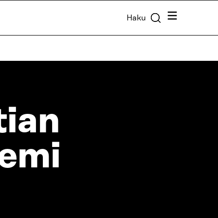
Valikko
Haku
tian
iemi