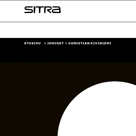
Siirry
Sitra
suoraan
sisältöön
↓
ETUSIVU
IHMISET
CHRISTIAN KIVINIEMI