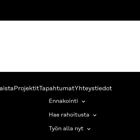
aista
Projektit
Tapahtumat
Yhteystiedot
Ennakointi
Hae rahoitusta
Työn alla nyt