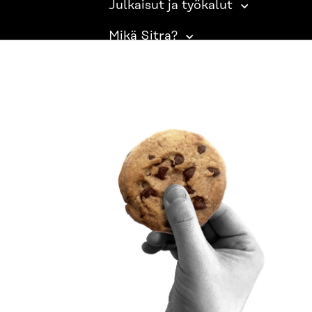
Julkaisut ja työkalut
Mikä Sitra?
SITRA SOSIAALISESSA MEDIASSA
LinkedIn
Instagram
YouTube