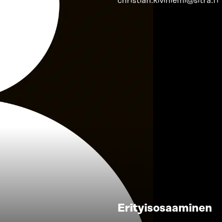
christian.kiviniemi@sitra.fi
Erityisosaaminen