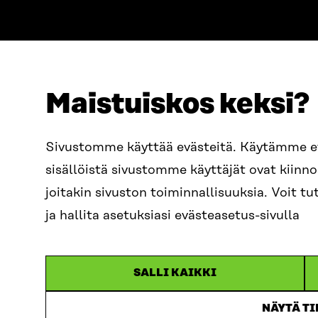
Maistuiskos keksi?
OSOITE
PUHELIN
Sivustomme käyttää evästeitä. Käytämme 
Itämerenkatu 11-13, PL 160,
+358 2
sisällöistä sivustomme käyttäjät ovat kiin
00181 Helsinki
SÄHKÖPO
joitakin sivuston toiminnallisuuksia. Voit 
Saapumisohjeet
etunim
Y-TUNNUS
ja hallita asetuksiasi evästeasetus-sivulla
0202132-3
sitra@s
SALLI KAIKKI
NÄYTÄ T