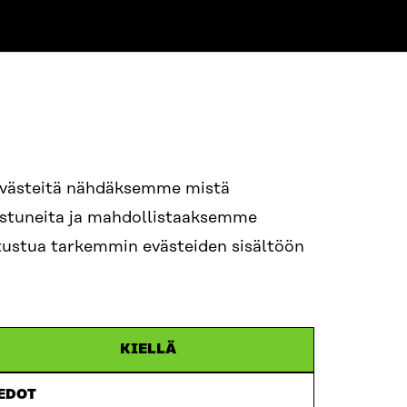
evästeitä nähdäksemme mistä
94 618 991
nostuneita ja mahdollistaaksemme
STI
tutustua tarkemmin evästeiden sisältöön
i.sukunimi@sitra.fi
itra.fi
KIELLÄ
IEDOT