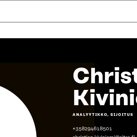
Chris
Kivin
ANALYYTIKKO, SIJOITUS
+358294618501