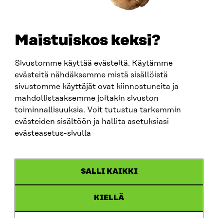
SÄHKÖPOSTI
etunimi.sukunimi@sitra.fi
sitra@sitra.fi
Maistuiskos keksi?
Sivustomme käyttää evästeitä. Käytämme
SITRA SOSIAALISESSA MEDIASSA
evästeitä nähdäksemme mistä sisällöistä
sivustomme käyttäjät ovat kiinnostuneita ja
LinkedIn
mahdollistaaksemme joitakin sivuston
Instagram
toiminnallisuuksia. Voit tutustua tarkemmin
YouTube
evästeiden sisältöön ja hallita asetuksiasi
evästeasetus-sivulla
Sitra 2025
SALLI KAIKKI
Tietosuoja
KIELLÄ
Evästeasetukset
Ilmoituskanava