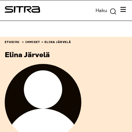
Siirry
Valik
Haku
suoraan
Sitra
sisältöön
↓
ETUSIVU
IHMISET
ELINA JÄRVELÄ
Elina Järvelä