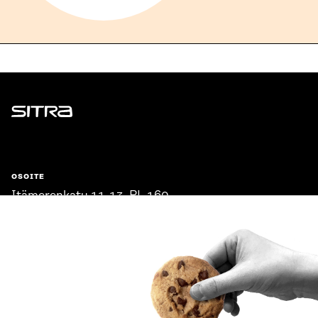
Sitra
OSOITE
Itämerenkatu 11-13, PL 160,
00181 Helsinki
Saapumisohjeet
Y-TUNNUS
0202132-3
PUHELIN
+358 294 618 991