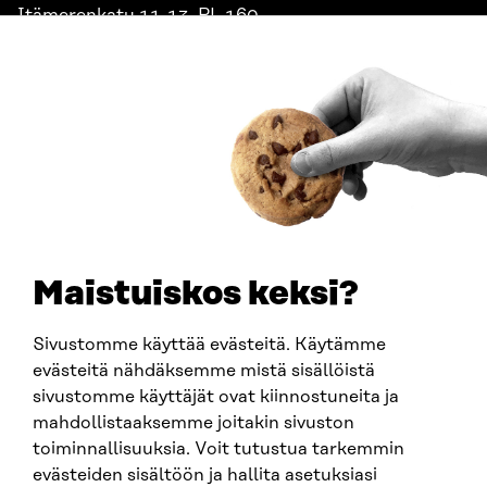
Itämerenkatu 11-13, PL 160,
00181 Helsinki
Saapumisohjeet
Y-TUNNUS
0202132-3
PUHELIN
+358 294 618 991
SÄHKÖPOSTI
etunimi.sukunimi@sitra.fi
sitra@sitra.fi
Maistuiskos keksi?
Sivustomme käyttää evästeitä. Käytämme
SITRA SOSIAALISESSA MEDIASSA
evästeitä nähdäksemme mistä sisällöistä
sivustomme käyttäjät ovat kiinnostuneita ja
LinkedIn
mahdollistaaksemme joitakin sivuston
Instagram
toiminnallisuuksia. Voit tutustua tarkemmin
YouTube
evästeiden sisältöön ja hallita asetuksiasi