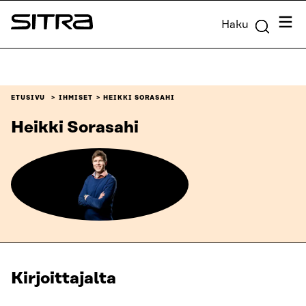
Siirry
Valik
Haku
suoraan
Sitra
sisältöön
↓
ETUSIVU
IHMISET
HEIKKI SORASAHI
Heikki Sorasahi
Kirjoittajalta