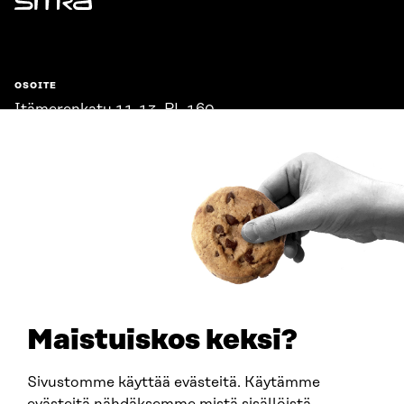
Sitra
OSOITE
Itämerenkatu 11-13, PL 160,
00181 Helsinki
Saapumisohjeet
Y-TUNNUS
0202132-3
PUHELIN
+358 294 618 991
SÄHKÖPOSTI
etunimi.sukunimi@sitra.fi
sitra@sitra.fi
Maistuiskos keksi?
Sivustomme käyttää evästeitä. Käytämme
SITRA SOSIAALISESSA MEDIASSA