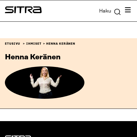
Siirry
Valik
Haku
suoraan
Sitra
sisältöön
↓
ETUSIVU
IHMISET
HENNA KERÄNEN
Henna Keränen