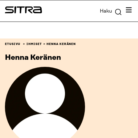
Siirry
Valik
Haku
suoraan
Sitra
sisältöön
↓
ETUSIVU
IHMISET
HENNA KERÄNEN
Henna Keränen