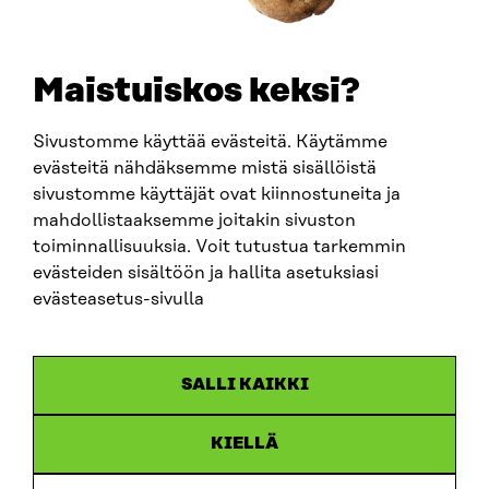
SÄHKÖPOSTI
etunimi.sukunimi@sitra.fi
sitra@sitra.fi
Maistuiskos keksi?
Sivustomme käyttää evästeitä. Käytämme
SITRA SOSIAALISESSA MEDIASSA
evästeitä nähdäksemme mistä sisällöistä
sivustomme käyttäjät ovat kiinnostuneita ja
LinkedIn
mahdollistaaksemme joitakin sivuston
Instagram
toiminnallisuuksia. Voit tutustua tarkemmin
YouTube
evästeiden sisältöön ja hallita asetuksiasi
evästeasetus-sivulla
Sitra 2025
SALLI KAIKKI
Tietosuoja
KIELLÄ
Evästeasetukset
Ilmoituskanava