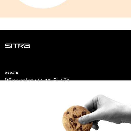
Sitra
OSOITE
Itämerenkatu 11-13, PL 160,
00181 Helsinki
Saapumisohjeet
Y-TUNNUS
0202132-3
PUHELIN
+358 294 618 991