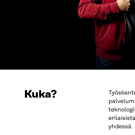
Kuka?
Työskente
palveluma
teknologi
erilaisis
yhdessä.