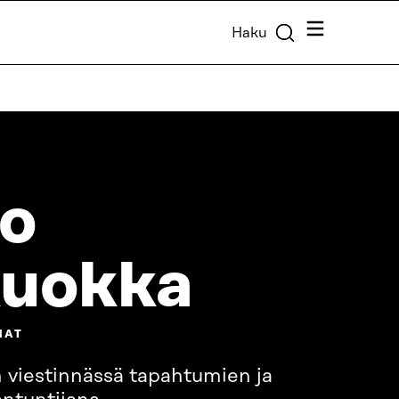
Valikko
Haku
o
kuokka
MAT
 viestinnässä tapahtumien ja