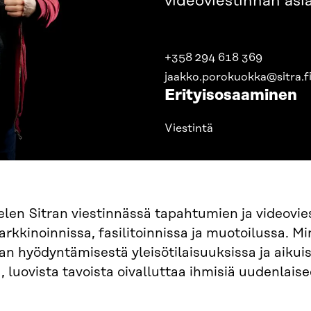
videoviestinnän asi
+358 294 618 369
jaakko.porokuokka@sitra.f
Erityisosaaminen
Viestintä
len Sitran viestinnässä tapahtumien ja videovie
rkkinoinnissa, fasilitoinnissa ja muotoilussa. M
an hyödyntämisestä yleisötilaisuuksissa ja aiku
ta, luovista tavoista oivalluttaa ihmisiä uudenlais