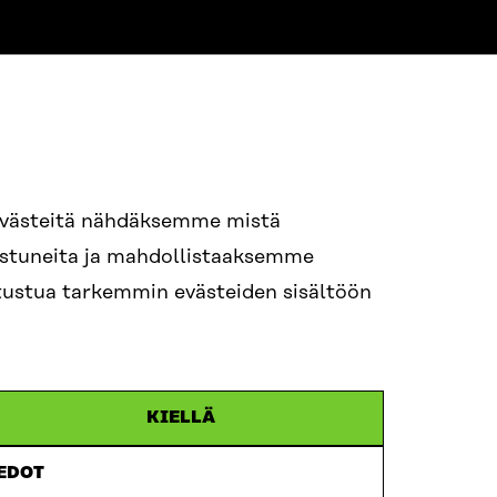
evästeitä nähdäksemme mistä
94 618 991
nostuneita ja mahdollistaaksemme
STI
tutustua tarkemmin evästeiden sisältöön
i.sukunimi@sitra.fi
itra.fi
KIELLÄ
IEDOT