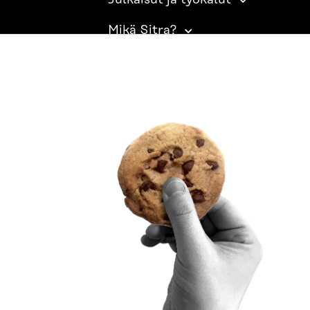
Julkaisut ja työkalut
Mikä Sitra?
SITRA SOSIAALISESSA MEDIASSA
LinkedIn
Instagram
YouTube