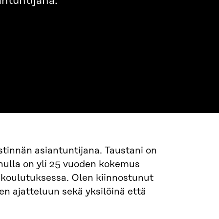
antuntijana.
i
stinnän asiantuntijana. Taustani on
inulla on yli 25 vuoden kokemus
iskoulutuksessa. Olen kiinnostunut
een ajatteluun sekä yksilöinä että