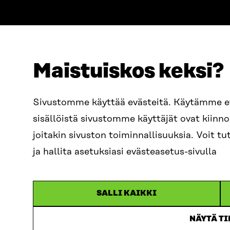
Maistuiskos keksi?
OSOITE
PUHELIN
Sivustomme käyttää evästeitä. Käytämme 
Itämerenkatu 11-13, PL 160,
+358 2
sisällöistä sivustomme käyttäjät ovat kiin
00181 Helsinki
SÄHKÖPO
joitakin sivuston toiminnallisuuksia. Voit 
Saapumisohjeet
etunim
Y-TUNNUS
ja hallita asetuksiasi evästeasetus-sivulla
0202132-3
sitra@s
SALLI KAIKKI
NÄYTÄ T