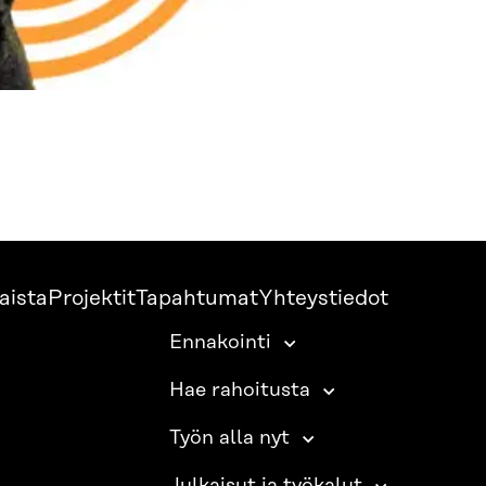
aista
Projektit
Tapahtumat
Yhteystiedot
Ennakointi
Hae rahoitusta
Työn alla nyt