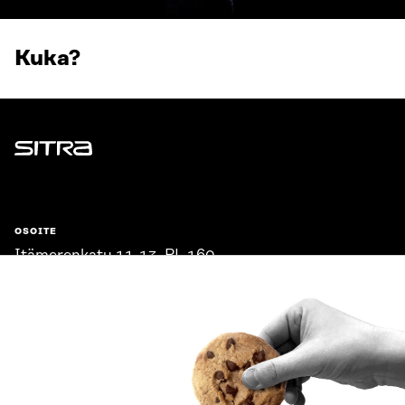
Kuka?
Sitra
OSOITE
Itämerenkatu 11-13, PL 160,
00181 Helsinki
Saapumisohjeet
Y-TUNNUS
0202132-3
PUHELIN