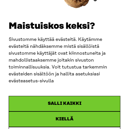
+358 294 618 991
SÄHKÖPOSTI
etunimi.sukunimi@sitra.fi
sitra@sitra.fi
Maistuiskos keksi?
Sivustomme käyttää evästeitä. Käytämme
SITRA SOSIAALISESSA MEDIASSA
evästeitä nähdäksemme mistä sisällöistä
sivustomme käyttäjät ovat kiinnostuneita ja
LinkedIn
mahdollistaaksemme joitakin sivuston
Instagram
toiminnallisuuksia. Voit tutustua tarkemmin
YouTube
evästeiden sisältöön ja hallita asetuksiasi
evästeasetus-sivulla
Sitra 2025
SALLI KAIKKI
Tietosuoja
KIELLÄ
Evästeasetukset