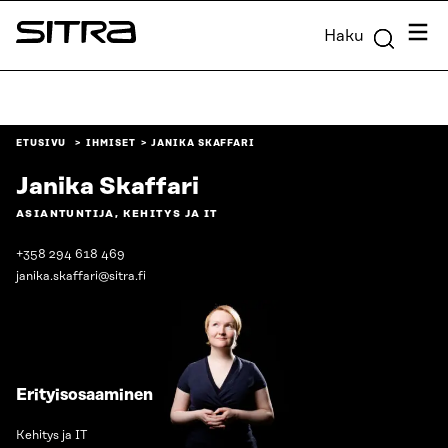
Siirry
Valik
Haku
suoraan
Sitra
sisältöön
↓
ETUSIVU
IHMISET
JANIKA SKAFFARI
Janika Skaffari
ASIANTUNTIJA, KEHITYS JA IT
+358 294 618 469
janika.skaffari@sitra.fi
Erityisosaaminen
Kehitys ja IT