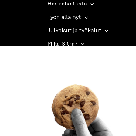
Hae rahoitusta
Työn alla nyt
Julkaisut ja työkalut
Mikä Sitra?
SITRA SOSIAALISESSA MEDIASSA
LinkedIn
Instagram
YouTube