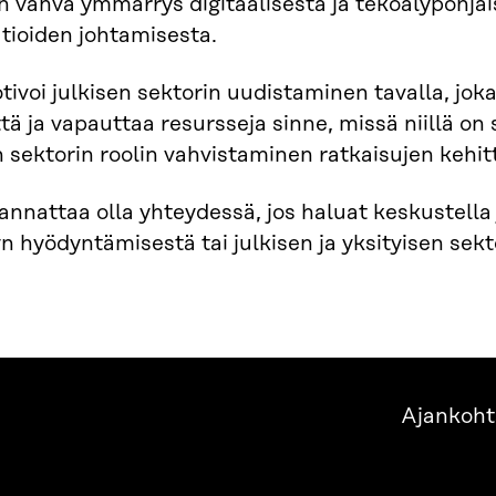
n vahva ymmärrys digitaalisesta ja tekoälypohja
tioiden johtamisesta.
ivoi julkisen sektorin uudistaminen tavalla, jok
tä ja vapauttaa resursseja sinne, missä niillä o
n sektorin roolin vahvistaminen ratkaisujen kehi
nnattaa olla yhteydessä, jos haluat keskustella
yn hyödyntämisestä tai julkisen ja yksityisen sekt
Ajankoht