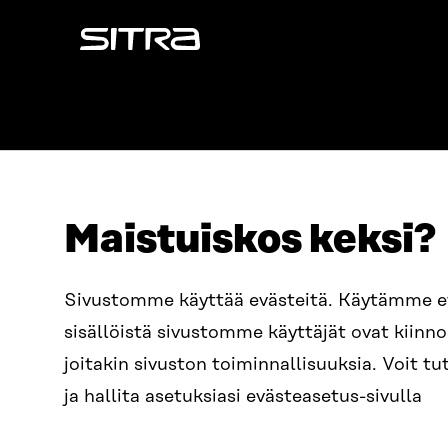
Sitra
Maistuiskos keksi?
OSOITE
PUHELIN
Sivustomme käyttää evästeitä. Käytämme 
Itämerenkatu 11-13, PL 160,
+358 2
sisällöistä sivustomme käyttäjät ovat kiin
00181 Helsinki
SÄHKÖPO
joitakin sivuston toiminnallisuuksia. Voit 
Saapumisohjeet
etunim
Y-TUNNUS
ja hallita asetuksiasi evästeasetus-sivulla
0202132-3
sitra@s