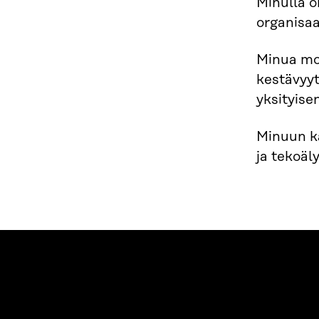
Minulla o
organisaa
Minua mot
kestävyyt
yksityise
Minuun ka
ja tekoäl