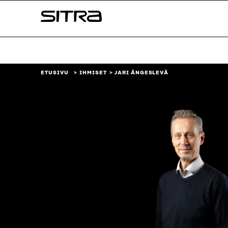
Siirry
Sitra
suoraan
sisältöön
↓
ETUSIVU
IHMISET
JARI ÄNGESLEVÄ