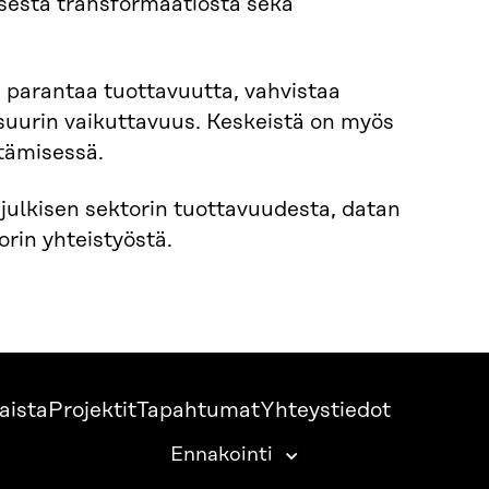
isesta transformaatiosta sekä
a parantaa tuottavuutta, vahvistaa
n suurin vaikuttavuus. Keskeistä on myös
ttämisessä.
 julkisen sektorin tuottavuudesta, datan
orin yhteistyöstä.
aista
Projektit
Tapahtumat
Yhteystiedot
Ennakointi