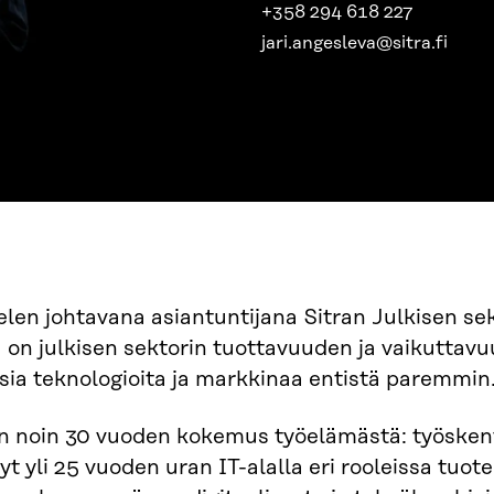
+358 294 618 227
jari.angesleva@sitra.fi
len johtavana asiantuntijana Sitran Julkisen se
 on julkisen sektorin tuottavuuden ja vaikutt
sia teknologioita ja markkinaa entistä paremmin
n noin 30 vuoden kokemus työelämästä: työskente
yt yli 25 vuoden uran IT-alalla eri rooleissa tuot