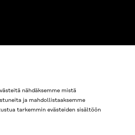
evästeitä nähdäksemme mistä
94 618 991
nostuneita ja mahdollistaaksemme
STI
tutustua tarkemmin evästeiden sisältöön
i.sukunimi@sitra.fi
itra.fi