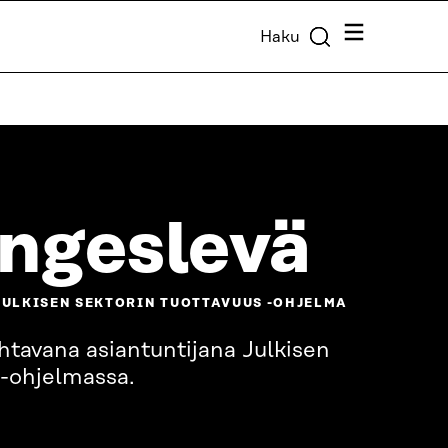
Valikko
Haku
Ängeslevä
JULKISEN SEKTORIN TUOTTAVUUS -OHJELMA
ohtavana asiantuntijana Julkisen
 -ohjelmassa.