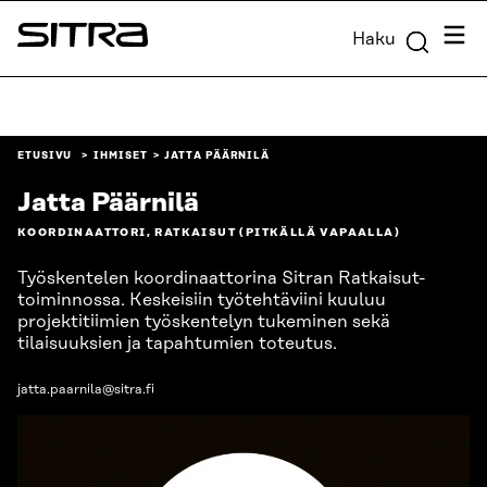
Siirry
Valik
Haku
suoraan
Sitra
sisältöön
↓
ETUSIVU
IHMISET
JATTA PÄÄRNILÄ
Jatta Päärnilä
KOORDINAATTORI, RATKAISUT (PITKÄLLÄ VAPAALLA)
Työskentelen koordinaattorina Sitran Ratkaisut-
toiminnossa. Keskeisiin työtehtäviini kuuluu
projektitiimien työskentelyn tukeminen sekä
tilaisuuksien ja tapahtumien toteutus.
jatta.paarnila@sitra.fi