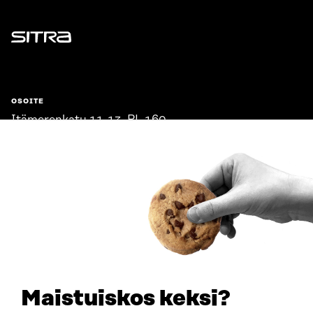
Sitra
OSOITE
Itämerenkatu 11-13, PL 160,
00181 Helsinki
Saapumisohjeet
Y-TUNNUS
0202132-3
PUHELIN
+358 294 618 991
SÄHKÖPOSTI
etunimi.sukunimi@sitra.fi
sitra@sitra.fi
Maistuiskos keksi?