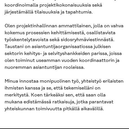
koordinoimalla projektikokonaisuuksia sekä
järjestämällä tilaisuuksia ja tapahtumia.
Olen projektinhallinnan ammattilainen, jolla on vahva
kokemus prosessien kehittämisestä, osallistavista
työskentelytavoista sekä sidosryhmäviestinnästä.
Taustani on asiantuntijaorganisaatiossa julkisen
sektorin kehitys- ja selvityshankkeiden parissa, joissa
olen toiminut useamman vuoden koordinaattorin ja
nuoremman asiantuntijan rooleissa.
Minua innostaa monipuolinen työ, yhteistyö erilaisten
ihmisten kanssa ja se, että tekemiselläni on
merkitystä. Koen tärkeäksi sen, että saan olla
mukana edistämässä ratkaisuja, jotka parantavat
yhteiskunnan toimivuutta pitkällä aikavälillä.