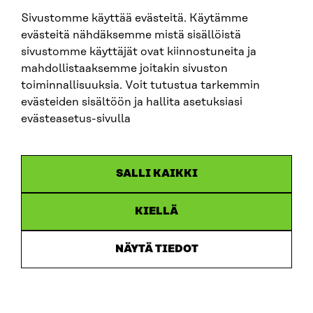
Sivustomme käyttää evästeitä. Käytämme
SITRA SOSIAALISESSA MEDIASSA
evästeitä nähdäksemme mistä sisällöistä
sivustomme käyttäjät ovat kiinnostuneita ja
LinkedIn
mahdollistaaksemme joitakin sivuston
Instagram
toiminnallisuuksia. Voit tutustua tarkemmin
YouTube
evästeiden sisältöön ja hallita asetuksiasi
evästeasetus-sivulla
Sitra 2025
SALLI KAIKKI
Tietosuoja
KIELLÄ
Evästeasetukset
Ilmoituskanava
NÄYTÄ TIEDOT
Saavutettavuusseloste
Asiakirjajulkisuus
Sitran digitaalinen viestintä ja verkkopalvelut