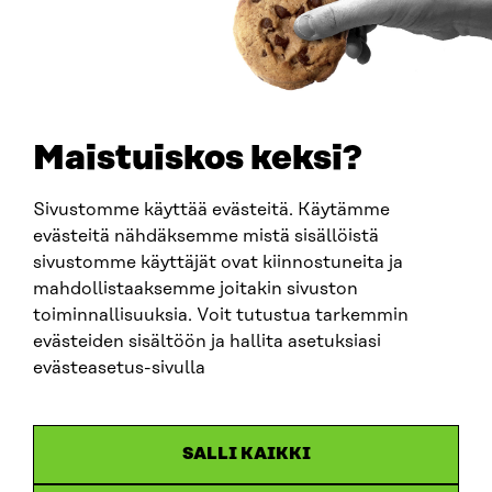
PUHELIN
+358 294 618 991
SÄHKÖPOSTI
etunimi.sukunimi@sitra.fi
sitra@sitra.fi
Maistuiskos keksi?
Sivustomme käyttää evästeitä. Käytämme
SITRA SOSIAALISESSA MEDIASSA
evästeitä nähdäksemme mistä sisällöistä
sivustomme käyttäjät ovat kiinnostuneita ja
LinkedIn
mahdollistaaksemme joitakin sivuston
Instagram
toiminnallisuuksia. Voit tutustua tarkemmin
YouTube
evästeiden sisältöön ja hallita asetuksiasi
evästeasetus-sivulla
Sitra 2025
SALLI KAIKKI