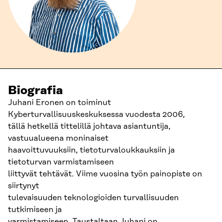
Biografia
Juhani Eronen on toiminut
Kyberturvallisuuskeskuksessa vuodesta 2006,
tällä hetkellä tittelillä johtava asiantuntija,
vastuualueena moninaiset
haavoittuvuuksiin, tietoturvaloukkauksiin ja
tietoturvan varmistamiseen
liittyvät tehtävät. Viime vuosina työn painopiste on
siirtynyt
tulevaisuuden teknologioiden turvallisuuden
tutkimiseen ja
varmistamiseen. Taustaltaan Juhani on