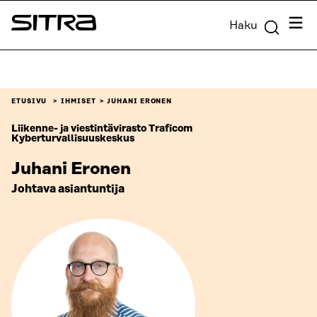
Siirry
Valik
Haku
suoraan
Sitra
sisältöön
↓
ETUSIVU
IHMISET
JUHANI ERONEN
Liikenne- ja viestintävirasto Traficom
Kyberturvallisuuskeskus
Juhani Eronen
Johtava asiantuntija