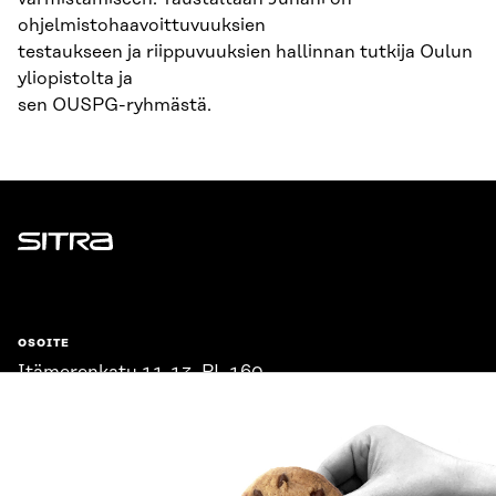
ohjelmistohaavoittuvuuksien
testaukseen ja riippuvuuksien hallinnan tutkija Oulun
yliopistolta ja
sen OUSPG-ryhmästä.
Sitra
OSOITE
Itämerenkatu 11-13, PL 160,
00181 Helsinki
Saapumisohjeet
Y-TUNNUS
0202132-3