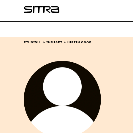
Siirry
Sitra
suoraan
sisältöön
↓
ETUSIVU
IHMISET
JUSTIN COOK