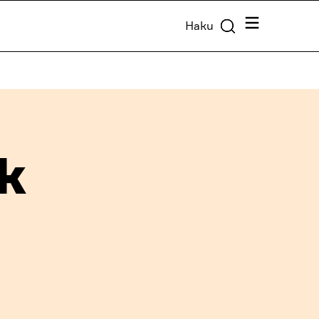
Valikko
Haku
k