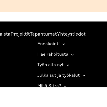
aista
Projektit
Tapahtumat
Yhteystiedot
Ennakointi
Hae rahoitusta
Työn alla nyt
Julkaisut ja työkalut
Mikä Sitra?