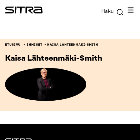
Siirry
Valik
Haku
suoraan
Sitra
sisältöön
↓
ETUSIVU
IHMISET
KAISA LÄHTEENMÄKI-SMITH
Kaisa Lähteenmäki-Smith