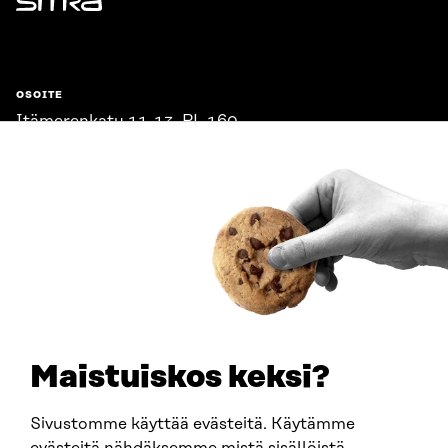
Sitra
OSOITE
Itämerenkatu 11-13, PL 160,
00181 Helsinki
Saapumisohjeet
Y-TUNNUS
0202132-3
PUHELIN
+358 294 618 991
SÄHKÖPOSTI
etunimi.sukunimi@sitra.fi
sitra@sitra.fi
Maistuiskos keksi?
Sivustomme käyttää evästeitä. Käytämme
SITRA SOSIAALISESSA MEDIASSA