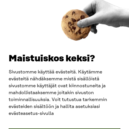
Y-TUNNUS
0202132-3
PUHELIN
+358 294 618 991
SÄHKÖPOSTI
etunimi.sukunimi@sitra.fi
sitra@sitra.fi
Maistuiskos keksi?
Sivustomme käyttää evästeitä. Käytämme
SITRA SOSIAALISESSA MEDIASSA
evästeitä nähdäksemme mistä sisällöistä
sivustomme käyttäjät ovat kiinnostuneita ja
LinkedIn
mahdollistaaksemme joitakin sivuston
Instagram
toiminnallisuuksia. Voit tutustua tarkemmin
YouTube
evästeiden sisältöön ja hallita asetuksiasi
evästeasetus-sivulla