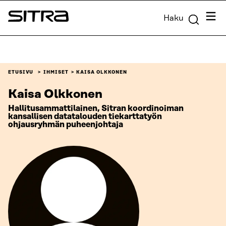
Siirry
Valik
Haku
suoraan
Sitra
sisältöön
↓
ETUSIVU
IHMISET
KAISA OLKKONEN
Kaisa Olkkonen
Hallitusammattilainen, Sitran koordinoiman
kansallisen datatalouden tiekarttatyön
ohjausryhmän puheenjohtaja