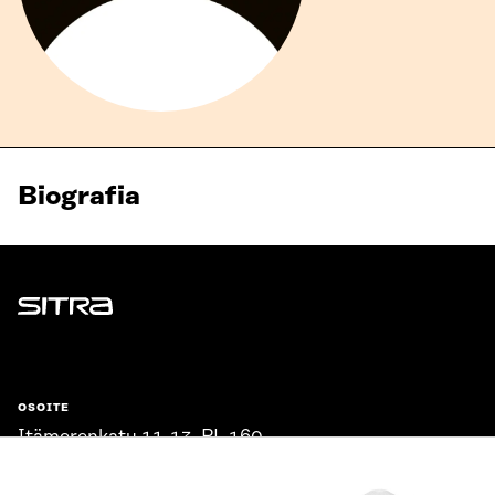
Biografia
Sitra
OSOITE
Itämerenkatu 11-13, PL 160,
00181 Helsinki
Saapumisohjeet