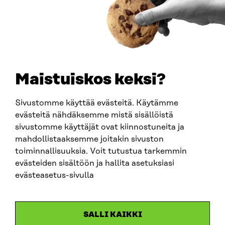
PUHELIN
+358 294 618 991
SÄHKÖPOSTI
etunimi.sukunimi@sitra.fi
sitra@sitra.fi
Maistuiskos keksi?
Sivustomme käyttää evästeitä. Käytämme
SITRA SOSIAALISESSA MEDIASSA
evästeitä nähdäksemme mistä sisällöistä
sivustomme käyttäjät ovat kiinnostuneita ja
LinkedIn
mahdollistaaksemme joitakin sivuston
Instagram
toiminnallisuuksia. Voit tutustua tarkemmin
YouTube
evästeiden sisältöön ja hallita asetuksiasi
evästeasetus-sivulla
Sitra 2025
SALLI KAIKKI