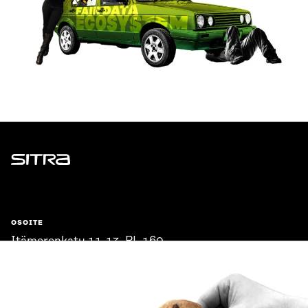
Sitra
OSOITE
Itämerenkatu 11-13, PL 160,
00181 Helsinki
Saapumisohjeet
Y-TUNNUS
0202132-3