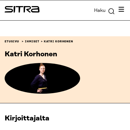
Siirry
Valik
Haku
suoraan
Sitra
sisältöön
↓
ETUSIVU
IHMISET
KATRI KORHONEN
Katri Korhonen
Kirjoittajalta