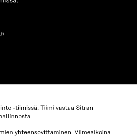
imissä.
fi
into -tiimissä. Tiimi vastaa Sitran
ahallinnosta.
telmien yhteensovittaminen. Viimeaikoina