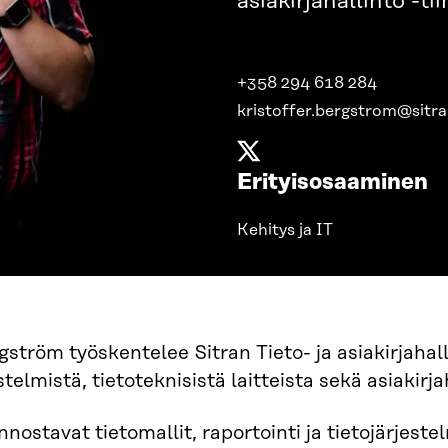
asiakirjahallinto -ti
+358 294 618 284
kristoffer.bergstrom@sitra.
Erityisosaaminen
Kehitys ja IT
gström työskentelee Sitran Tieto- ja asiakirjahall
stelmistä, tietoteknisistä laitteista sekä asiakirj
innostavat tietomallit, raportointi ja tietojärjes