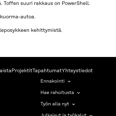
lä. Toffen suuri rakkaus on PowerShell.
 kuorma-autoa.
 leposykkeen kehittymistä.
aista
Projektit
Tapahtumat
Yhteystiedot
Ennakointi
Hae rahoitusta
Työn alla nyt
Julkaisut ja työkalut