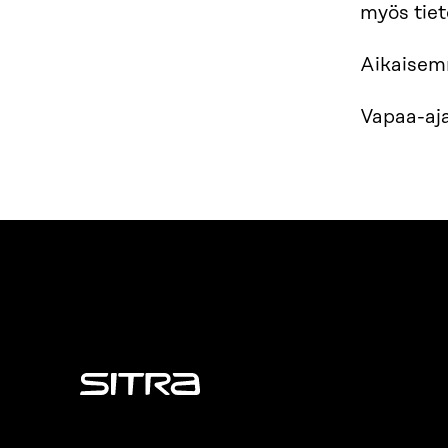
myös tiet
Aikaisem
Vapaa-aja
Sitra