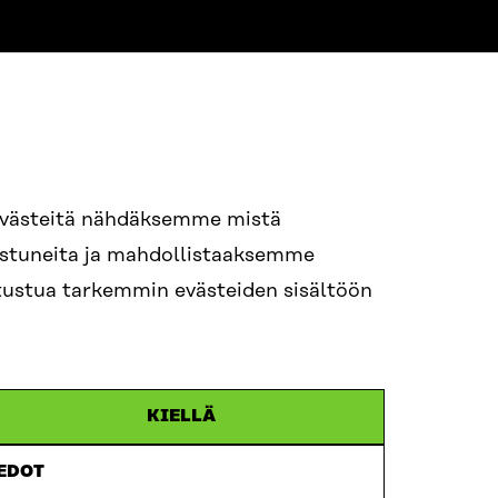
evästeitä nähdäksemme mistä
94 618 991
nostuneita ja mahdollistaaksemme
STI
tutustua tarkemmin evästeiden sisältöön
i.sukunimi@sitra.fi
itra.fi
KIELLÄ
IEDOT