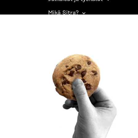
Mikä Sitra?
SITRA SOSIAALISESSA MEDIASSA
LinkedIn
Instagram
YouTube