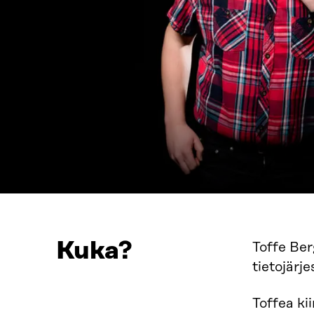
Kuka?
Toffe Ber
tietojärje
Toffea ki