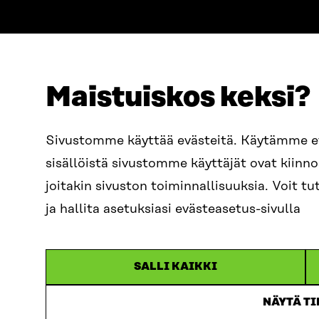
Maistuiskos keksi?
OSOITE
PUHELIN
Sivustomme käyttää evästeitä. Käytämme 
Itämerenkatu 11-13, PL 160,
+358 2
sisällöistä sivustomme käyttäjät ovat kiin
00181 Helsinki
SÄHKÖPO
joitakin sivuston toiminnallisuuksia. Voit 
Saapumisohjeet
etunim
Y-TUNNUS
ja hallita asetuksiasi evästeasetus-sivulla
0202132-3
sitra@s
SALLI KAIKKI
NÄYTÄ T