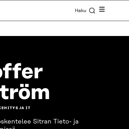
Valikko
Haku
offer
ström
EHITYS JA IT
skentelee Sitran Tieto- ja