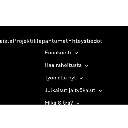
aista
Projektit
Tapahtumat
Yhteystiedot
Ennakointi
Hae rahoitusta
Työn alla nyt
Julkaisut ja työkalut
Mikä Sitra?