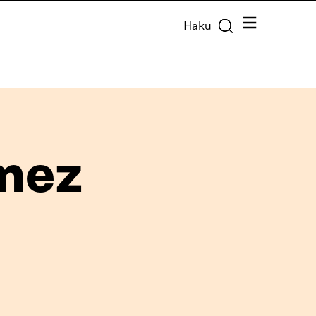
Valikko
Haku
mez