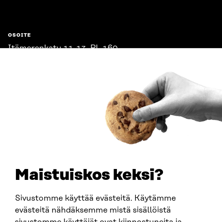
OSOITE
Itämerenkatu 11-13, PL 160,
00181 Helsinki
Saapumisohjeet
Y-TUNNUS
0202132-3
PUHELIN
+358 294 618 991
SÄHKÖPOSTI
etunimi.sukunimi@sitra.fi
sitra@sitra.fi
Maistuiskos keksi?
Sivustomme käyttää evästeitä. Käytämme
SITRA SOSIAALISESSA MEDIASSA
evästeitä nähdäksemme mistä sisällöistä