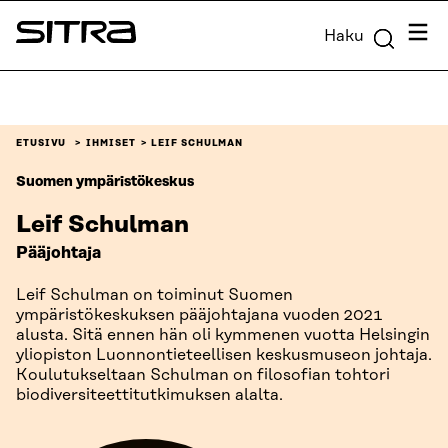
Siirry
Valik
Haku
suoraan
Sitra
sisältöön
↓
ETUSIVU
IHMISET
LEIF SCHULMAN
Suomen ympäristökeskus
Leif Schulman
Pääjohtaja
Leif Schulman on toiminut Suomen
ympäristökeskuksen pääjohtajana vuoden 2021
alusta. Sitä ennen hän oli kymmenen vuotta Helsingin
yliopiston Luonnontieteellisen keskusmuseon johtaja.
Koulutukseltaan Schulman on filosofian tohtori
biodiversiteettitutkimuksen alalta.