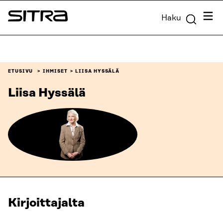
Siirry
Valik
Haku
suoraan
Sitra
sisältöön
↓
ETUSIVU
IHMISET
LIISA HYSSÄLÄ
Liisa Hyssälä
Kirjoittajalta