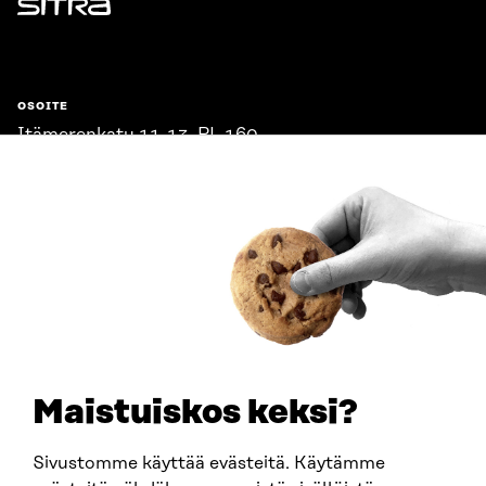
Sitra
OSOITE
Itämerenkatu 11-13, PL 160,
00181 Helsinki
Saapumisohjeet
Y-TUNNUS
0202132-3
PUHELIN
+358 294 618 991
SÄHKÖPOSTI
etunimi.sukunimi@sitra.fi
sitra@sitra.fi
Maistuiskos keksi?
Sivustomme käyttää evästeitä. Käytämme
SITRA SOSIAALISESSA MEDIASSA