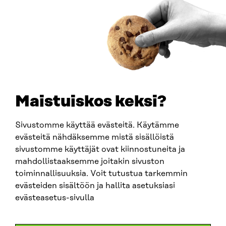
Y-TUNNUS
0202132-3
PUHELIN
+358 294 618 991
SÄHKÖPOSTI
etunimi.sukunimi@sitra.fi
sitra@sitra.fi
Maistuiskos keksi?
Sivustomme käyttää evästeitä. Käytämme
SITRA SOSIAALISESSA MEDIASSA
evästeitä nähdäksemme mistä sisällöistä
sivustomme käyttäjät ovat kiinnostuneita ja
LinkedIn
mahdollistaaksemme joitakin sivuston
Instagram
toiminnallisuuksia. Voit tutustua tarkemmin
YouTube
evästeiden sisältöön ja hallita asetuksiasi
evästeasetus-sivulla