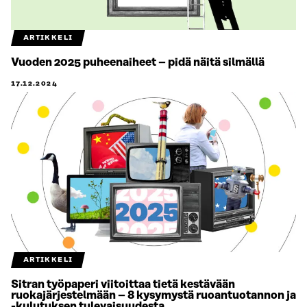
ARTIKKELI
Vuoden 2025 puheenaiheet – pidä näitä silmällä
17.12.2024
ARTIKKELI
Sitran työpaperi viitoittaa tietä kestävään
ruokajärjestelmään – 8 kysymystä ruoantuotannon ja
-kulutuksen tulevaisuudesta