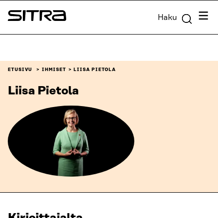
Siirry
Valik
Haku
suoraan
Sitra
sisältöön
↓
ETUSIVU
IHMISET
LIISA PIETOLA
Liisa Pietola