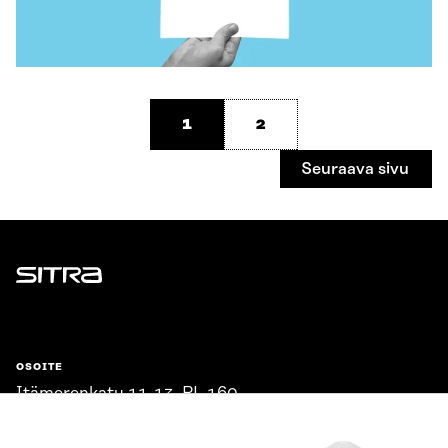
1
2
Seuraava sivu
Sitra
OSOITE
Itämerenkatu 11-13, PL 160,
00181 Helsinki
Saapumisohjeet