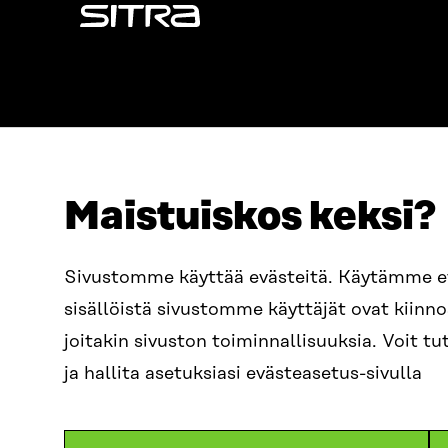
Sitra
Maistuiskos keksi?
OSOITE
PUHELIN
Sivustomme käyttää evästeitä. Käytämme 
Itämerenkatu 11-13, PL 160,
+358 2
sisällöistä sivustomme käyttäjät ovat kiin
00181 Helsinki
SÄHKÖPO
joitakin sivuston toiminnallisuuksia. Voit 
Saapumisohjeet
etunim
Y-TUNNUS
ja hallita asetuksiasi evästeasetus-sivulla
0202132-3
sitra@s