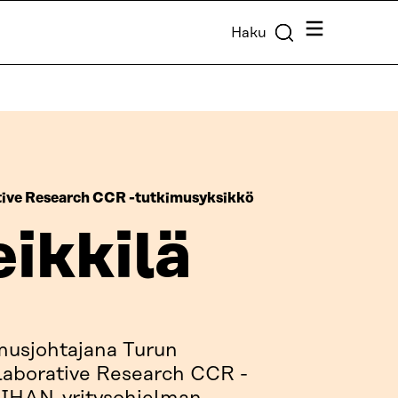
Valikko
Haku
tive Research CCR -tutkimusyksikkö
ikkilä
imusjohtajana Turun
laborative Research CCR -