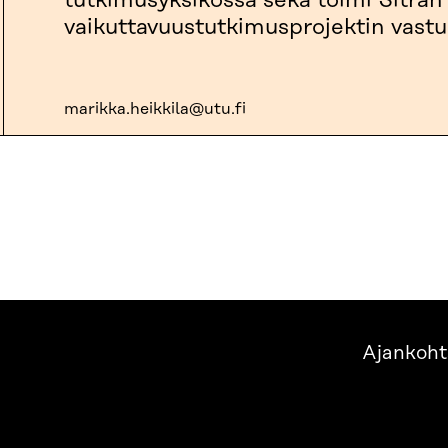
tutkimusyksikössä sekä toimi Sitra
vaikuttavuustutkimusprojektin vastuu
marikka.heikkila@utu.fi
Ajankoht