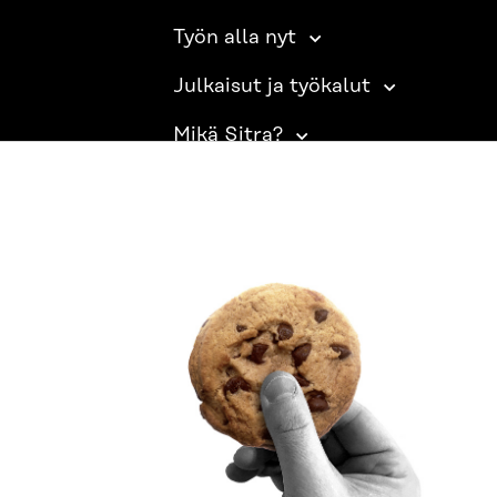
Työn alla nyt
Julkaisut ja työkalut
Mikä Sitra?
SITRA SOSIAALISESSA MEDIASSA
LinkedIn
Instagram
YouTube