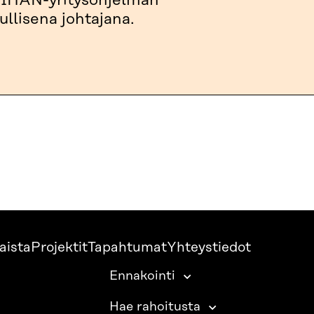
n IHAN-yritysohjelman
llisena johtajana.
aista
Projektit
Tapahtumat
Yhteystiedot
Ennakointi
Hae rahoitusta