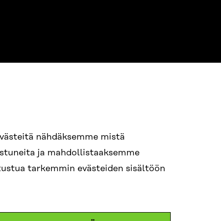
evästeitä nähdäksemme mistä
94 618 991
nostuneita ja mahdollistaaksemme
STI
tutustua tarkemmin evästeiden sisältöön
i.sukunimi@sitra.fi
itra.fi