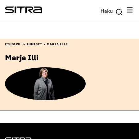
Siirry
Valik
Haku
suoraan
Sitra
sisältöön
↓
ETUSIVU
IHMISET
MARJA ILLI
Marja Illi