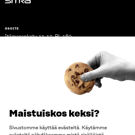
Sitra
OSOITE
Itämerenkatu 11-13, PL 160,
00181 Helsinki
Saapumisohjeet
Y-TUNNUS
0202132-3
PUHELIN
+358 294 618 991
SÄHKÖPOSTI
etunimi.sukunimi@sitra.fi
sitra@sitra.fi
Maistuiskos keksi?
Sivustomme käyttää evästeitä. Käytämme
SITRA SOSIAALISESSA MEDIASSA