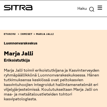
Siirry
Valik
Haku
suoraan
Sitra
sisältöön
↓
ETUSIVU
IHMISET
MARJA JALLI
Luonnonvarakeskus
Marja Jalli
Erikoistutkija
Marja Jalli toimii erikoistutkijana ja Kasvinterveyden
ryhmäpäällikkönä Luonnonvarakeskuksessa. Hänen
tutkimuksensa keskiössä ovat peltokasvien
kasvintuhoojien integroidut hallintamenetelmät eri
viljelyjärjestelmissä. Koulutukseltaan Marja Jalli on
maa- ja metsätaloustieteiden tohtori
kasvipatologiasta.