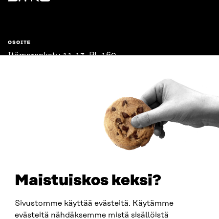
Sitra
OSOITE
Itämerenkatu 11-13, PL 160,
00181 Helsinki
Saapumisohjeet
Y-TUNNUS
0202132-3
PUHELIN
+358 294 618 991
SÄHKÖPOSTI
etunimi.sukunimi@sitra.fi
sitra@sitra.fi
Maistuiskos keksi?
Sivustomme käyttää evästeitä. Käytämme
SITRA SOSIAALISESSA MEDIASSA
evästeitä nähdäksemme mistä sisällöistä