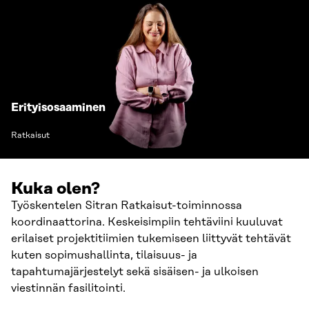
Erityisosaaminen
Ratkaisut
Kuka olen?
Työskentelen Sitran Ratkaisut-toiminnossa
koordinaattorina. Keskeisimpiin tehtäviini kuuluvat
erilaiset projektitiimien tukemiseen liittyvät tehtävät
kuten sopimushallinta, tilaisuus- ja
tapahtumajärjestelyt sekä sisäisen- ja ulkoisen
viestinnän fasilitointi.