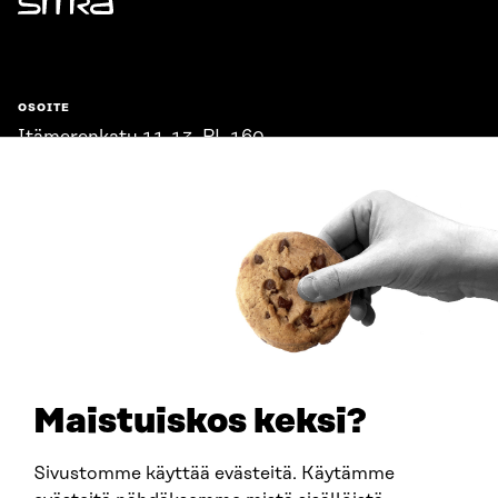
Sitra
OSOITE
Itämerenkatu 11-13, PL 160,
00181 Helsinki
Saapumisohjeet
Y-TUNNUS
0202132-3
PUHELIN
+358 294 618 991
SÄHKÖPOSTI
etunimi.sukunimi@sitra.fi
sitra@sitra.fi
Maistuiskos keksi?
Sivustomme käyttää evästeitä. Käytämme
SITRA SOSIAALISESSA MEDIASSA