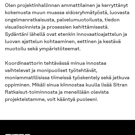
Olen projektinhallinnan ammattilainen ja kerryttänyt
kokemusta muun muassa sidosryhmätyöstä, luovasta
ongelmanratkaisusta, palvelumuotoilusta, tiedon
visualisoinnista ja prosessien kehittämisestä.
Sydäntäni lähellä ovat etenkin innovaatioajattelun ja
luovan ajattelun kohtaaminen, eettinen ja kestävä
muotoilu sekä ympäristöteemat.
Koordinaattorin tehtävässä minua innostaa
vaihtelevat ja monipuoliset työtehtävät,
moniammatillisissa tiimeissä työskentely sekä jatkuva
oppiminen. Mikäli sinua kiinnostaa kuulla lisää Sitran
Ratkaisut-toiminnosta ja meneillään olevista
projekteistamme, voit kääntyä puoleeni.