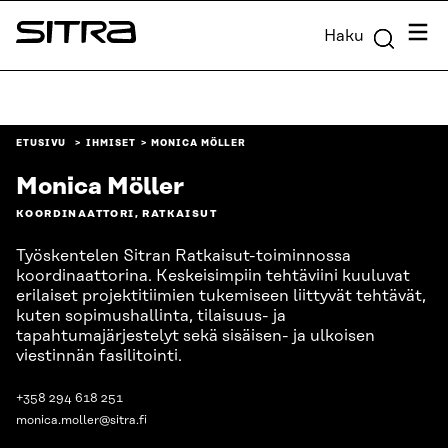
Siirry
Valik
Haku
suoraan
Sitra
sisältöön
↓
ETUSIVU
IHMISET
MONICA MÖLLER
Monica Möller
KOORDINAATTORI, RATKAISUT
Työskentelen Sitran Ratkaisut-toiminnossa
koordinaattorina. Keskeisimpiin tehtäviini kuuluvat
erilaiset projektitiimien tukemiseen liittyvät tehtävät,
kuten sopimushallinta, tilaisuus- ja
tapahtumajärjestelyt sekä sisäisen- ja ulkoisen
viestinnän fasilitointi.
+358 294 618 251
monica.moller@sitra.fi