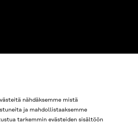
evästeitä nähdäksemme mistä
94 618 991
nostuneita ja mahdollistaaksemme
STI
tutustua tarkemmin evästeiden sisältöön
i.sukunimi@sitra.fi
itra.fi