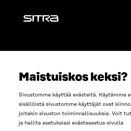
Sitra
Maistuiskos keksi?
OSOITE
PUHELIN
Sivustomme käyttää evästeitä. Käytämme 
Itämerenkatu 11-13, PL 160,
+358 2
sisällöistä sivustomme käyttäjät ovat kiin
00181 Helsinki
SÄHKÖPO
joitakin sivuston toiminnallisuuksia. Voit 
Saapumisohjeet
etunim
Y-TUNNUS
ja hallita asetuksiasi evästeasetus-sivulla
0202132-3
sitra@s