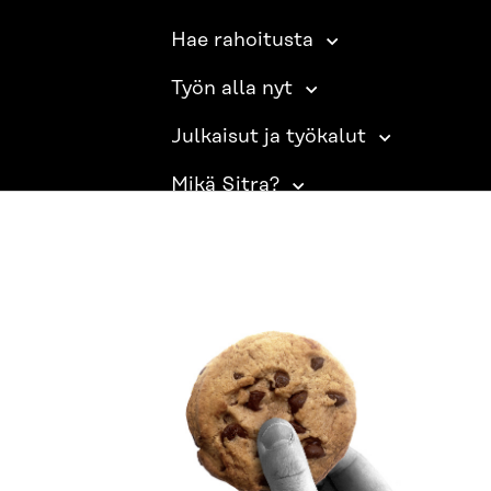
Hae rahoitusta
Työn alla nyt
Julkaisut ja työkalut
Mikä Sitra?
SITRA SOSIAALISESSA MEDIASSA
LinkedIn
Instagram
YouTube