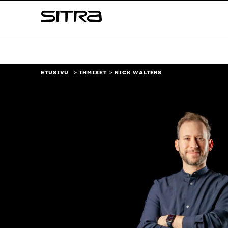
Siirry
Sitra
suoraan
sisältöön
↓
ETUSIVU
IHMISET
NICK WALTERS