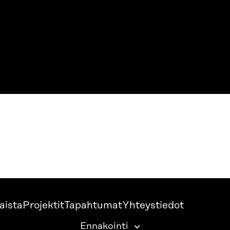
aista
Projektit
Tapahtumat
Yhteystiedot
Ennakointi