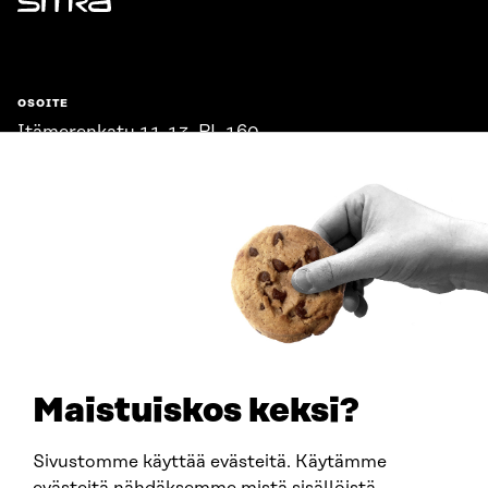
Sitra
OSOITE
Itämerenkatu 11-13, PL 160,
00181 Helsinki
Saapumisohjeet
Y-TUNNUS
0202132-3
PUHELIN
+358 294 618 991
SÄHKÖPOSTI
etunimi.sukunimi@sitra.fi
sitra@sitra.fi
Maistuiskos keksi?
Sivustomme käyttää evästeitä. Käytämme
SITRA SOSIAALISESSA MEDIASSA