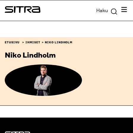
Siirry
Valik
Haku
suoraan
Sitra
sisältöön
↓
ETUSIVU
IHMISET
NIKO LINDHOLM
Niko Lindholm