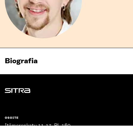
Biografia
Sitra
OSOITE
Itämerenkatu 11-13, PL 160,
00181 Helsinki