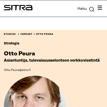
Siirry
Valik
Haku
suoraan
Sitra
sisältöön
↓
ETUSIVU
IHMISET
OTTO PEURA
Strategia
Otto Peura
Asiantuntija, tulevaisuusselonteon verkkoviestintä
Otto.Peura@sitra.fi