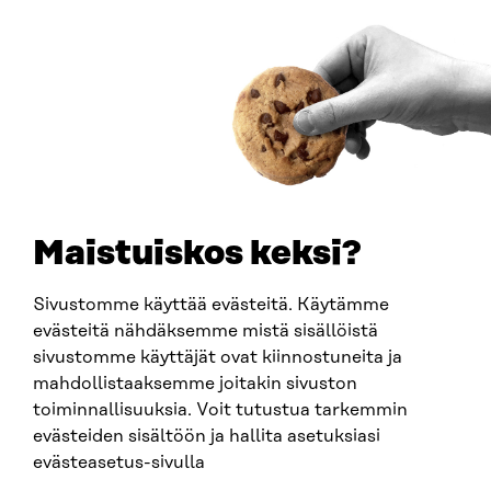
Saapumisohjeet
Y-TUNNUS
0202132-3
PUHELIN
+358 294 618 991
SÄHKÖPOSTI
etunimi.sukunimi@sitra.fi
sitra@sitra.fi
Maistuiskos keksi?
Sivustomme käyttää evästeitä. Käytämme
SITRA SOSIAALISESSA MEDIASSA
evästeitä nähdäksemme mistä sisällöistä
sivustomme käyttäjät ovat kiinnostuneita ja
LinkedIn
mahdollistaaksemme joitakin sivuston
Instagram
toiminnallisuuksia. Voit tutustua tarkemmin
YouTube
evästeiden sisältöön ja hallita asetuksiasi
evästeasetus-sivulla