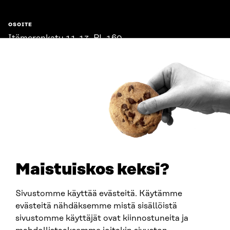
OSOITE
Itämerenkatu 11-13, PL 160,
00181 Helsinki
Saapumisohjeet
Y-TUNNUS
0202132-3
PUHELIN
+358 294 618 991
SÄHKÖPOSTI
etunimi.sukunimi@sitra.fi
sitra@sitra.fi
Maistuiskos keksi?
Sivustomme käyttää evästeitä. Käytämme
SITRA SOSIAALISESSA MEDIASSA
evästeitä nähdäksemme mistä sisällöistä
sivustomme käyttäjät ovat kiinnostuneita ja
LinkedIn