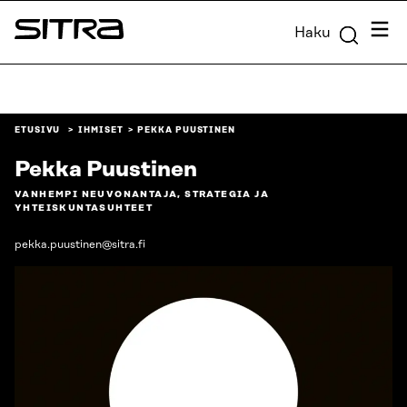
Siirry
Valik
Haku
suoraan
Sitra
sisältöön
↓
ETUSIVU
IHMISET
PEKKA PUUSTINEN
Pekka Puustinen
VANHEMPI NEUVONANTAJA, STRATEGIA JA
YHTEISKUNTASUHTEET
pekka.puustinen@sitra.fi