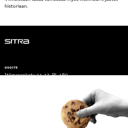
historiaan.
Sitra
OSOITE
Itämerenkatu 11-13, PL 160,
00181 Helsinki
Saapumisohjeet
Y-TUNNUS
0202132-3
PUHELIN
+358 294 618 991