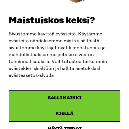
SÄHKÖPOSTI
etunimi.sukunimi@sitra.fi
sitra@sitra.fi
Maistuiskos keksi?
Sivustomme käyttää evästeitä. Käytämme
SITRA SOSIAALISESSA MEDIASSA
evästeitä nähdäksemme mistä sisällöistä
sivustomme käyttäjät ovat kiinnostuneita ja
LinkedIn
mahdollistaaksemme joitakin sivuston
Instagram
toiminnallisuuksia. Voit tutustua tarkemmin
YouTube
evästeiden sisältöön ja hallita asetuksiasi
evästeasetus-sivulla
Sitra 2025
SALLI KAIKKI
Tietosuoja
KIELLÄ
Evästeasetukset
Ilmoituskanava