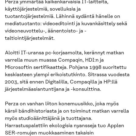
Perza ymmärtää kaikenkarvaisia IT-laitteita,
käyttöjärjestelmiä, sovelluksia ja
tuotantojärjestelmiä. Lähinnä sydäntä hänelle on
mediatuotanto: videoeditointi ja kuvankäsittely sekä
videoneuvottelu-, äänentoisto- ja -
taltiointijärjestelmät.
Aloitti IT-uransa pc-korjaamolta, kerännyt matkan
varrella muun muassa Compaqin, HDI:n ja
Microsoftin sertifikaatteja. Pohjana 1998 suoritettu
keskiasteen ylempi erikoistutkinto. Sitrassa vuodesta
2003, sitä ennen Digitalilla, Compaqilla ja HP:llä
järjestelmäasiantuntijana ja -konsulttina.
Perza on vanhan liiton konemuusikko, joka myös
kärsii bändihistoriasta ja on toiminut matkan varrella
myös studioäänittäjänä ja tuottajana.
Harrastuspalettiin ekologisia nyansseja tuo Applen
SER-romujen muokkaaminen takaisin