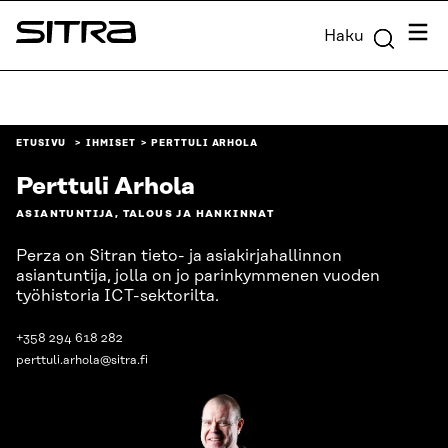
Siirry
Valik
Haku
suoraan
Sitra
sisältöön
↓
ETUSIVU
IHMISET
PERTTULI ARHOLA
Perttuli Arhola
ASIANTUNTIJA, TALOUS JA HANKINNAT
Perza on Sitran tieto- ja asiakirjahallinnon
asiantuntija, jolla on jo parinkymmenen vuoden
työhistoria ICT-sektorilta.
+358 294 618 282
perttuli.arhola@sitra.fi