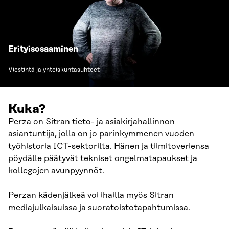
Erityisosaaminen
Viestintä ja yhteiskuntasuhteet
Kuka?
Perza on Sitran tieto- ja asiakirjahallinnon
asiantuntija, jolla on jo parinkymmenen vuoden
työhistoria ICT-sektorilta. Hänen ja tiimitoveriensa
pöydälle päätyvät tekniset ongelmatapaukset ja
kollegojen avunpyynnöt.
Perzan kädenjälkeä voi ihailla myös Sitran
mediajulkaisuissa ja suoratoistotapahtumissa.