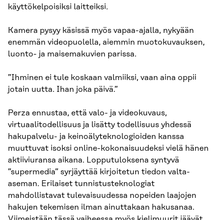
käyttökelpoisiksi laitteiksi.
Kamera pysyy käsissä myös vapaa-ajalla, nykyään
enemmän videopuolella, aiemmin muotokuvauksen,
luonto- ja maisemakuvien parissa.
”Ihminen ei tule koskaan valmiiksi, vaan aina oppii
jotain uutta. Ihan joka päivä.”
Perza ennustaa, että valo- ja videokuvaus,
virtuaalitodellisuus ja lisätty todellisuus yhdessä
hakupalvelu- ja keinoälyteknologioiden kanssa
muuttuvat isoksi online-kokonaisuudeksi vielä hänen
aktiiviuransa aikana. Lopputuloksena syntyvä
”supermedia” syrjäyttää kirjoitetun tiedon valta-
aseman. Erilaiset tunnistusteknologiat
mahdollistavat tulevaisuudessa nopeiden laajojen
hakujen tekemisen ilman ainuttakaan hakusanaa.
Viimeistään tässä vaiheessa myös kielimuurit jäävät