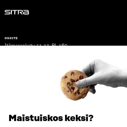
Sitra
OSOITE
Itämerenkatu 11-13, PL 160,
00181 Helsinki
Saapumisohjeet
Y-TUNNUS
0202132-3
PUHELIN
+358 294 618 991
SÄHKÖPOSTI
etunimi.sukunimi@sitra.fi
sitra@sitra.fi
Maistuiskos keksi?