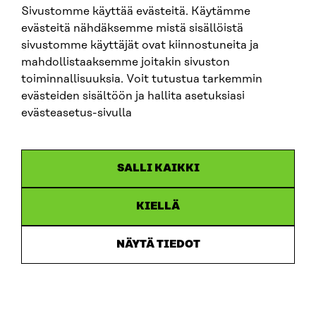
Sivustomme käyttää evästeitä. Käytämme
SITRA SOSIAALISESSA MEDIASSA
evästeitä nähdäksemme mistä sisällöistä
sivustomme käyttäjät ovat kiinnostuneita ja
LinkedIn
mahdollistaaksemme joitakin sivuston
Instagram
toiminnallisuuksia. Voit tutustua tarkemmin
YouTube
evästeiden sisältöön ja hallita asetuksiasi
evästeasetus-sivulla
Sitra 2025
SALLI KAIKKI
Tietosuoja
KIELLÄ
Evästeasetukset
Ilmoituskanava
NÄYTÄ TIEDOT
Saavutettavuusseloste
Asiakirjajulkisuus
Sitran digitaalinen viestintä ja verkkopalvelut