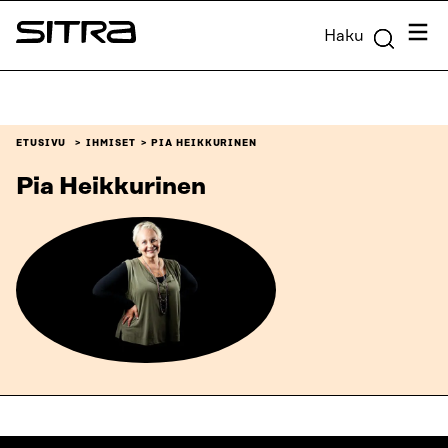
Siirry
Valik
Haku
suoraan
Sitra
sisältöön
↓
ETUSIVU
IHMISET
PIA HEIKKURINEN
Pia Heikkurinen