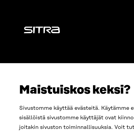
Sitra
Maistuiskos keksi?
OSOITE
PUHELIN
Sivustomme käyttää evästeitä. Käytämme 
Itämerenkatu 11-13, PL 160,
+358 2
sisällöistä sivustomme käyttäjät ovat kiin
00181 Helsinki
SÄHKÖPO
joitakin sivuston toiminnallisuuksia. Voit 
Saapumisohjeet