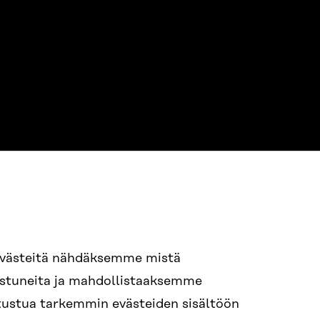
evästeitä nähdäksemme mistä
94 618 991
nostuneita ja mahdollistaaksemme
STI
tutustua tarkemmin evästeiden sisältöön