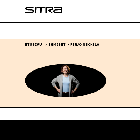
Siirry
Sitra
suoraan
sisältöön
↓
ETUSIVU
IHMISET
PIRJO NIKKILÄ