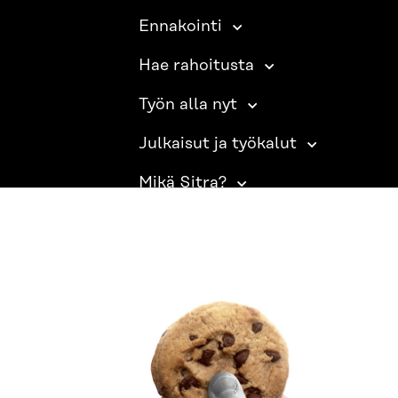
Ennakointi
Hae rahoitusta
Työn alla nyt
Julkaisut ja työkalut
Mikä Sitra?
SITRA SOSIAALISESSA MEDIASSA
LinkedIn
Instagram
YouTube