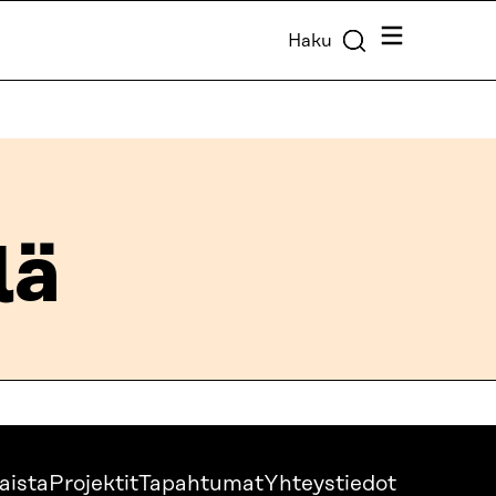
Valikko
Haku
lä
aista
Projektit
Tapahtumat
Yhteystiedot