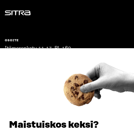
Sitra
OSOITE
Itämerenkatu 11-13, PL 160,
00181 Helsinki
Saapumisohjeet
Y-TUNNUS
0202132-3
PUHELIN
+358 294 618 991
SÄHKÖPOSTI
etunimi.sukunimi@sitra.fi
sitra@sitra.fi
Maistuiskos keksi?