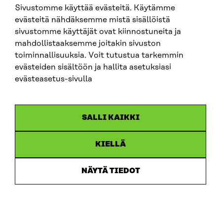
Sivustomme käyttää evästeitä. Käytämme
SITRA SOSIAALISESSA MEDIASSA
evästeitä nähdäksemme mistä sisällöistä
sivustomme käyttäjät ovat kiinnostuneita ja
LinkedIn
mahdollistaaksemme joitakin sivuston
Instagram
toiminnallisuuksia. Voit tutustua tarkemmin
YouTube
evästeiden sisältöön ja hallita asetuksiasi
evästeasetus-sivulla
Sitra 2025
SALLI KAIKKI
Tietosuoja
KIELLÄ
Evästeasetukset
Ilmoituskanava
NÄYTÄ TIEDOT
Saavutettavuusseloste
Asiakirjajulkisuus
Sitran digitaalinen viestintä ja verkkopalvelut