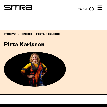
Siirry
Valik
Haku
suoraan
Sitra
sisältöön
↓
ETUSIVU
IHMISET
PIRTA KARLSSON
Pirta Karlsson