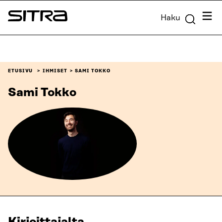
Siirry
Valik
Haku
suoraan
Sitra
sisältöön
↓
ETUSIVU
IHMISET
SAMI TOKKO
Sami Tokko