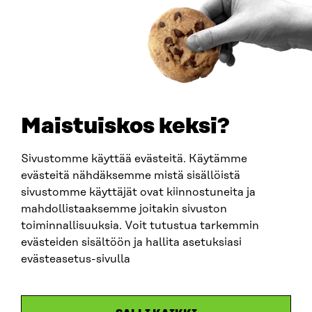
0202132-3
PUHELIN
+358 294 618 991
SÄHKÖPOSTI
etunimi.sukunimi@sitra.fi
sitra@sitra.fi
Maistuiskos keksi?
Sivustomme käyttää evästeitä. Käytämme
SITRA SOSIAALISESSA MEDIASSA
evästeitä nähdäksemme mistä sisällöistä
sivustomme käyttäjät ovat kiinnostuneita ja
LinkedIn
mahdollistaaksemme joitakin sivuston
Instagram
toiminnallisuuksia. Voit tutustua tarkemmin
YouTube
evästeiden sisältöön ja hallita asetuksiasi
evästeasetus-sivulla
Sitra 2025