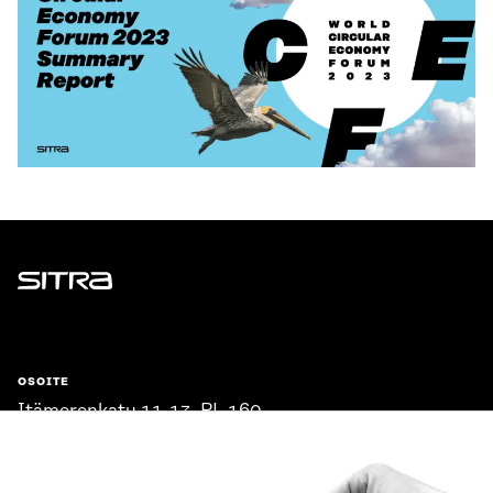
Sitra
OSOITE
Itämerenkatu 11-13, PL 160,
00181 Helsinki
Saapumisohjeet
Y-TUNNUS