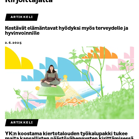
Kirjoittajalta
ARTIKKELI
Kestävät elämäntavat hyödyksi myös terveydelle ja
hyvinvoinnille
2.6.2025
ARTIKKELI
YK:n koostama kiertotalouden työkalupakki tukee
maita kansallisten päästövähennysten kirittämisessä