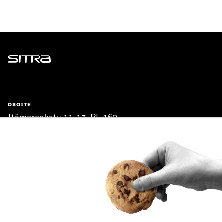
Sitra
OSOITE
Itämerenkatu 11-13, PL 160,
00181 Helsinki
Saapumisohjeet
Y-TUNNUS
0202132-3
PUHELIN
+358 294 618 991
SÄHKÖPOSTI