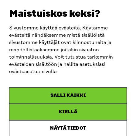
etunimi.sukunimi@sitra.fi
sitra@sitra.fi
Maistuiskos keksi?
Sivustomme käyttää evästeitä. Käytämme
SITRA SOSIAALISESSA MEDIASSA
evästeitä nähdäksemme mistä sisällöistä
sivustomme käyttäjät ovat kiinnostuneita ja
LinkedIn
mahdollistaaksemme joitakin sivuston
Instagram
toiminnallisuuksia. Voit tutustua tarkemmin
YouTube
evästeiden sisältöön ja hallita asetuksiasi
evästeasetus-sivulla
Sitra 2025
SALLI KAIKKI
Tietosuoja
KIELLÄ
Evästeasetukset
Ilmoituskanava
NÄYTÄ TIEDOT
Saavutettavuusseloste