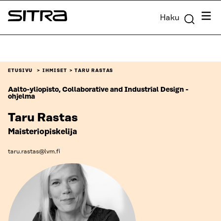
Siirry
Valik
Haku
suoraan
Sitra
sisältöön
↓
ETUSIVU
IHMISET
TARU RASTAS
Aalto-yliopisto, Collaborative and Industrial Design -
ohjelma
Taru Rastas
Maisteriopiskelija
taru.rastas@lvm.fi