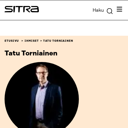
Siirry
Valik
Haku
suoraan
Sitra
sisältöön
↓
ETUSIVU
IHMISET
TATU TORNIAINEN
Tatu Torniainen