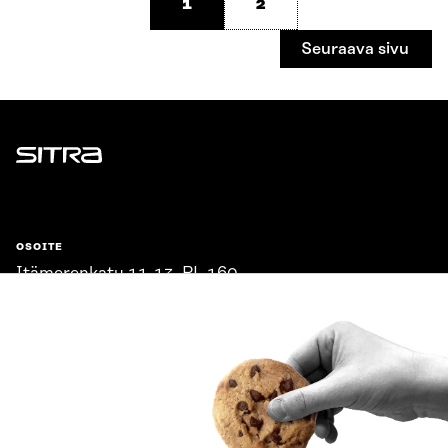
1
2
Seuraava sivu
Sitra
OSOITE
Itämerenkatu 11-13, PL 160,
00181 Helsinki
Saapumisohjeet
Y-TUNNUS
0202132-3
PUHELIN
+358 294 618 991