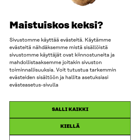
SÄHKÖPOSTI
etunimi.sukunimi@sitra.fi
sitra@sitra.fi
Maistuiskos keksi?
Sivustomme käyttää evästeitä. Käytämme
SITRA SOSIAALISESSA MEDIASSA
evästeitä nähdäksemme mistä sisällöistä
sivustomme käyttäjät ovat kiinnostuneita ja
LinkedIn
mahdollistaaksemme joitakin sivuston
Instagram
toiminnallisuuksia. Voit tutustua tarkemmin
YouTube
evästeiden sisältöön ja hallita asetuksiasi
evästeasetus-sivulla
Sitra 2025
SALLI KAIKKI
Tietosuoja
KIELLÄ
Evästeasetukset
Ilmoituskanava