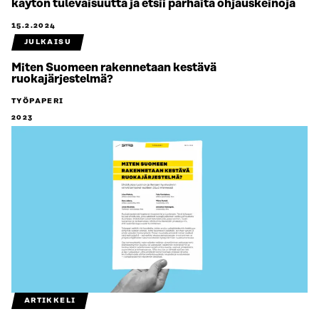
käytön tulevaisuutta ja etsii parhaita ohjauskeinoja
15.2.2024
JULKAISU
Miten Suomeen rakennetaan kestävä
ruokajärjestelmä?
TYÖPAPERI
2023
ARTIKKELI