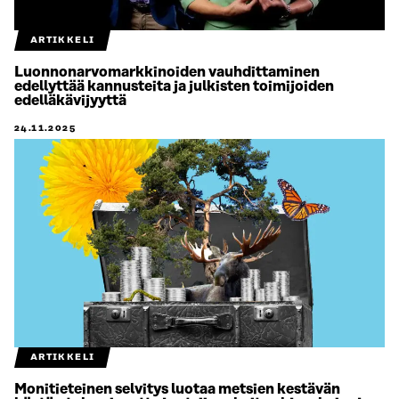
ARTIKKELI
Luonnonarvomarkkinoiden vauhdittaminen
edellyttää kannusteita ja julkisten toimijoiden
edelläkävijyyttä
24.11.2025
ARTIKKELI
Monitieteinen selvitys luotaa metsien kestävän