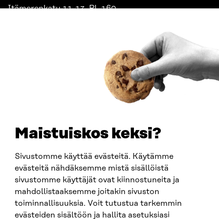
Itämerenkatu 11-13, PL 160,
00181 Helsinki
Saapumisohjeet
Y-TUNNUS
0202132-3
PUHELIN
+358 294 618 991
SÄHKÖPOSTI
etunimi.sukunimi@sitra.fi
sitra@sitra.fi
Maistuiskos keksi?
Sivustomme käyttää evästeitä. Käytämme
SITRA SOSIAALISESSA MEDIASSA
evästeitä nähdäksemme mistä sisällöistä
sivustomme käyttäjät ovat kiinnostuneita ja
LinkedIn
mahdollistaaksemme joitakin sivuston
Instagram
toiminnallisuuksia. Voit tutustua tarkemmin
YouTube
evästeiden sisältöön ja hallita asetuksiasi