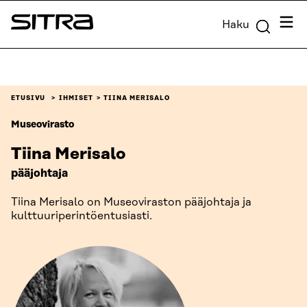
Siirry
Valik
Haku
suoraan
Sitra
sisältöön
↓
ETUSIVU
IHMISET
TIINA MERISALO
Museovirasto
Tiina Merisalo
pääjohtaja
Tiina Merisalo on Museoviraston pääjohtaja ja
kulttuuriperintöentusiasti.