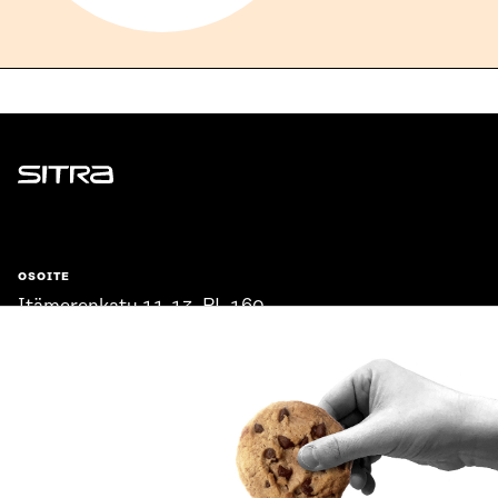
Sitra
OSOITE
Itämerenkatu 11-13, PL 160,
00181 Helsinki
Saapumisohjeet
Y-TUNNUS
0202132-3
PUHELIN
+358 294 618 991