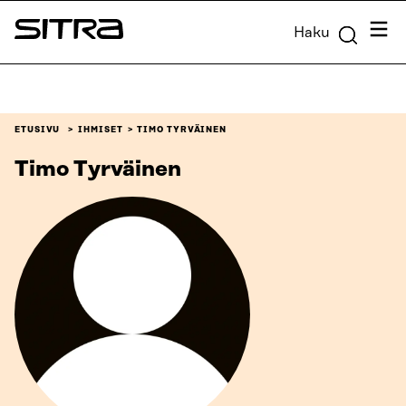
Siirry
Valik
Haku
suoraan
Sitra
sisältöön
↓
ETUSIVU
IHMISET
TIMO TYRVÄINEN
Timo Tyrväinen