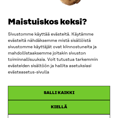
SÄHKÖPOSTI
etunimi.sukunimi@sitra.fi
sitra@sitra.fi
Maistuiskos keksi?
Sivustomme käyttää evästeitä. Käytämme
SITRA SOSIAALISESSA MEDIASSA
evästeitä nähdäksemme mistä sisällöistä
sivustomme käyttäjät ovat kiinnostuneita ja
LinkedIn
mahdollistaaksemme joitakin sivuston
Instagram
toiminnallisuuksia. Voit tutustua tarkemmin
YouTube
evästeiden sisältöön ja hallita asetuksiasi
evästeasetus-sivulla
Sitra 2025
SALLI KAIKKI
Tietosuoja
KIELLÄ
Evästeasetukset
Ilmoituskanava